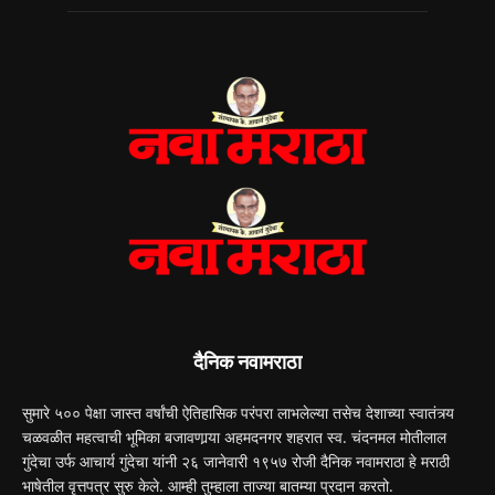
दैनिक नवामराठा
सुमारे ५०० पेक्षा जास्त वर्षांची ऐतिहासिक परंपरा लाभलेल्या तसेच देशाच्या स्वातंत्र्य
चळवळीत महत्वाची भूमिका बजावणार्‍या अहमदनगर शहरात स्व. चंदनमल मोतीलाल
गुंदेचा उर्फ आचार्य गुंदेचा यांनी २६ जानेवारी १९५७ रोजी दैनिक नवामराठा हे मराठी
भाषेतील वृत्तपत्र सुरु केले. आम्ही तुम्हाला ताज्या बातम्या प्रदान करतो.