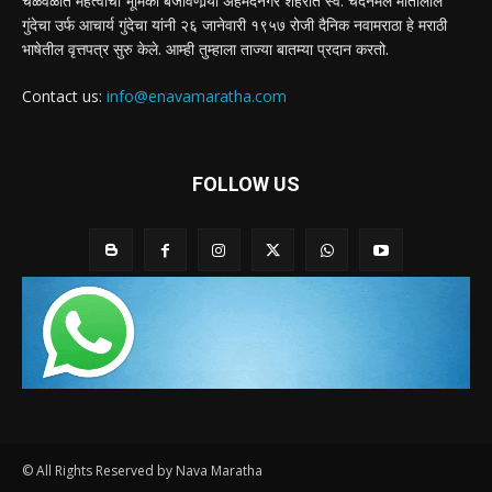
चळवळीत महत्वाची भूमिका बजावणार्‍या अहमदनगर शहरात स्व. चंदनमल मोतीलाल
गुंदेचा उर्फ आचार्य गुंदेचा यांनी २६ जानेवारी १९५७ रोजी दैनिक नवामराठा हे मराठी
भाषेतील वृत्तपत्र सुरु केले. आम्ही तुम्हाला ताज्या बातम्या प्रदान करतो.
Contact us:
info@enavamaratha.com
FOLLOW US
© All Rights Reserved by Nava Maratha