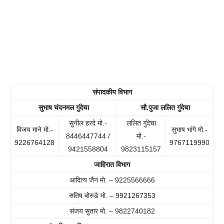
संपादकीय विभाग
सुभाष चंदनमल गुंदेचा
सौ.पुजा ललित गुंदेचा
सुनील हरदे मो.-
ललित गुंदेचा
विजय माने मो.-
सुभाष भांगे मो.-
8446447744 /
मो.-
9226764128
9767119990
9421558804
9823115157
जाहिरात विभाग
आदित्य जैन मो. – 9225566666
सतिष बोरुडे मो. – 9921267353
संजय सुतार मो. – 9822740182