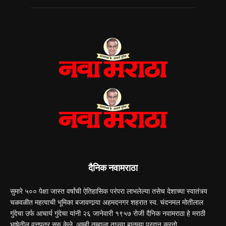
दैनिक नवामराठा
सुमारे ५०० पेक्षा जास्त वर्षांची ऐतिहासिक परंपरा लाभलेल्या तसेच देशाच्या स्वातंत्र्य
चळवळीत महत्वाची भूमिका बजावणार्‍या अहमदनगर शहरात स्व. चंदनमल मोतीलाल
गुंदेचा उर्फ आचार्य गुंदेचा यांनी २६ जानेवारी १९५७ रोजी दैनिक नवामराठा हे मराठी
भाषेतील वृत्तपत्र सुरु केले. आम्ही तुम्हाला ताज्या बातम्या प्रदान करतो.