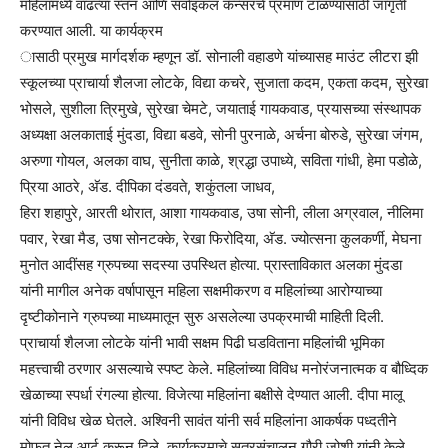
महिलांमध्ये वाढत्या स्तन आणि सर्वाइकल कॅन्सरचे प्रमाण टाळण्यासाठी जागृती
करण्यात आली. या कार्यक्रम
ासाठी प्रमुख मार्गदर्शक म्हणून डॉ. सोनाली वहाडणे यांच्यासह माउंट लीटरा झी
स्कूलच्या प्राचार्या शैलजा लोटके, विद्या कचरे, सुजाता कदम, एकता कदम, सुरेखा
भोसले, सुशीला त्रिमुखे, सुरेखा चेमटे, जयाताई गायकवाड, प्रयासच्या संस्थापक
अध्यक्षा अलकाताई मुंदडा, विद्या बडवे, सोनी पुरनाळे, अर्चना बोरुडे, सुरेखा जंगम,
अरुणा गोयल, अलका वाघ, सुनीता काळे, श्रद्धा उपाध्ये, सविता गांधी, हेमा पडोळे,
प्रिया आठरे, अ‍ॅड. दीपिका दंडवते, शकुंतला जाधव,
हिरा शहापुरे, आरती थोरात, आशा गायकवाड, उषा सोनी, लीला अग्रवाल, नीलिमा
पवार, रेखा मैड, उषा सोनटक्के, रेखा फिरोदिया, अ‍ॅड. ज्योत्सना कुलकर्णी, मेघना
मुनोत आदींसह ग्रुपच्या सदस्या उपस्थित होत्या. प्रास्ताविकात अलका मुंदडा
यांनी मागील अनेक वर्षापासून महिला सक्षमीकरण व महिलांच्या आरोग्याच्या
दृष्टीकोनाने ग्रुपच्या माध्यमातून सुरु असलेल्या उपक्रमाची माहिती दिली.
प्राचार्या शैलजा लोटके यांनी भावी सक्षम पिढी घडविताना महिलांची भूमिका
महत्त्वाची ठरणार असल्याचे स्पष्ट केले. महिलांच्या विविध मनोरंजनात्मक व बौध्दिक
खेळाच्या स्पर्धा रंगल्या होत्या. विजेत्या महिलांना बक्षीसे देण्यात आली. दीपा मालू
यांनी विविध खेळ घेतले. अश्विनी सावंत यांनी सर्व महिलांना आकर्षक पध्दतीने
मोफत नेल आर्ट करून दिले. कार्यक्रमाचे सूत्रसंचालन गौरी जोशी यांनी केले.