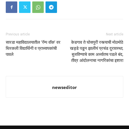
Previous article
Next article
सारडा महाविद्यालयातील ‘रॅम्प वॉक’ वर
केडगाव ते घोसपुरी रस्त्याची मोठमोठे
थिरकली विद्यार्थिनी व प्राध्यापकांची
खड्डे पडून झालीयं प्रचंड दुरावस्था;
पावले
बुजविण्याचे काम अर्ध्यातच पडले बंद,
तीव्र आंदोलनाचा नागरिकांचा इशारा
newseditor