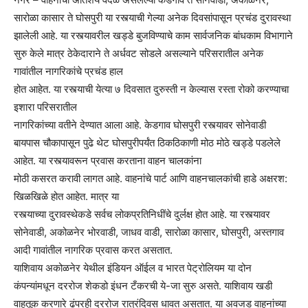
सारोळा कासार ते घोसपुरी या रस्त्याची गेल्या अनेक दिवसांपासून प्रचंड दुरावस्था
झालेली आहे. या रस्त्यावरील खड्डे बुजविण्याचे काम सार्वजनिक बांधकाम विभागाने
सुरु केले मात्र ठेकेदाराने ते अर्धवट सोडले असल्याने परिसरातील अनेक
गावांतील नागरिकांचे प्रचंड हाल
होत आहेत. या रस्त्याची येत्या ७ दिवसात दुरुस्ती न केल्यास रस्ता रोको करण्याचा
इशारा परिसरातील
नागरिकांच्या वतीने देण्यात आला आहे. केडगाव घोसपुरी रस्त्यावर सोनेवाडी
बायपास चौकापासून पुढे थेट घोसपुरीपर्यंत ठिकठिकाणी मोठ मोठे खड्डे पडलेले
आहेत. या रस्त्यावरून प्रवास करताना वाहन चालकांना
मोठी कसरत करावी लागत आहे. वाहनांचे पार्ट आणि वाहनचालकांची हाडे अक्षरश:
खिळखिळे होत आहेत. मात्र या
रस्त्याच्या दुरावस्थेकडे सर्वच लोकप्रतिनिधींचे दुर्लक्ष होत आहे. या रस्त्यावर
सोनेवाडी, अकोळनेर भोरवाडी, जाधव वाडी, सारोळा कासार, घोसपुरी, अस्तगाव
आदी गावांतील नागरिक प्रवास करत असतात.
याशिवाय अकोळनेर येथील इंडियन ऑईल व भारत पेट्रोलियम या दोन
कंपन्यांमधून दररोज शेकडो इंधन टँकरची ये-जा सुरु असते. याशिवाय खडी
वाहतूक करणारे ढंपरही दररोज रात्रंदिवस धावत असतात. या अवजड वाहनांच्या