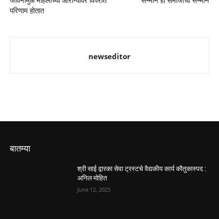
जीवनामुळे महिलांच्या आरोग्यावर विपरीत
सन्मान हा समाजाचा सन्मान
परिणाम होतात
newseditor
बातम्या
श्री साई द्वारका सेवा ट्रस्टचे वैद्यकीय कार्य कौतुकास्पद :
अनिल मोहित
June 12, 2025