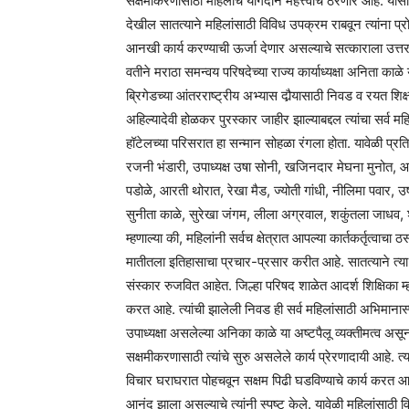
सक्षमीकरणासाठी महिलांचे योगदान महत्त्वाचे ठरणार आहे. यासा
देखील सातत्याने महिलांसाठी विविध उपक्रम राबवून त्यांना प्
आनखी कार्य करण्याची ऊर्जा देणार असल्याचे सत्काराला उत्तर 
वतीने मराठा समन्वय परिषदेच्या राज्य कार्याध्यक्षा अनिता काळे
ब्रिगेडच्या आंतरराष्ट्रीय अभ्यास दौर्‍यासाठी निवड व रयत शिक्
अहिल्यादेवी होळकर पुरस्कार जाहीर झाल्याबद्दल त्यांचा सर्व 
हॉटेलच्या परिसरात हा सन्मान सोहळा रंगला होता. यावेळी प्रतिभ
रजनी भंडारी, उपाध्यक्ष उषा सोनी, खजिनदार मेघना मुनोत, आश
पडोळे, आरती थोरात, रेखा मैड, ज्योती गांधी, नीलिमा पवार, 
सुनीता काळे, सुरेखा जंगम, लीला अग्रवाल, शकुंतला जाधव
म्हणाल्या की, महिलांनी सर्वच क्षेत्रात आपल्या कार्तकर्तृत्
मातीतला इतिहासाचा प्रचार-प्रसार करीत आहे. सातत्याने त्या
संस्कार रुजवित आहेत. जिल्हा परिषद शाळेत आदर्श शिक्षिका म्हणू
करत आहे. त्यांची झालेली निवड ही सर्व महिलांसाठी अभिमानास्पद
उपाध्यक्षा असलेल्या अनिका काळे या अष्टपैलू व्यक्तीमत्व असून
सक्षमीकरणासाठी त्यांचे सुरु असलेले कार्य प्रेरणादायी आहे. 
विचार घराघरात पोहचवून सक्षम पिढी घडविण्याचे कार्य करत आहे. अ
आनंद झाला असल्याचे त्यांनी स्पष्ट केले. यावेळी महिलांसाठी वि