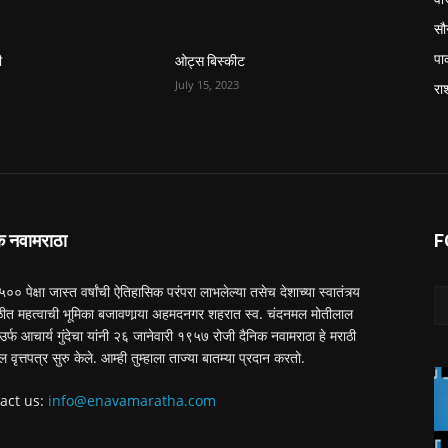
सौन
पा
ी
ओट्स बिस्कीट
July 15, 2023
रा
क नवामराठा
F
 ५०० पेक्षा जास्त वर्षांची ऐतिहासिक परंपरा लाभलेल्या तसेच देशाच्या स्वातंत्र्य
त महत्वाची भूमिका बजावणार्‍या अहमदनगर शहरात स्व. चंदनमल मोतीलाल
ा उर्फ आचार्य गुंदेचा यांनी २६ जानेवारी १९५७ रोजी दैनिक नवामराठा हे मराठी
ल वृत्तपत्र सुरु केले. आम्ही तुम्हाला ताज्या बातम्या प्रदान करतो.
act us:
info@enavamaratha.com