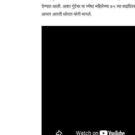
देण्यात आली. आशा गुंदेचा या ज्येष्ठ महिलेच्या ७५ व्या वाढदि
आभार आरती थोरात यांनी मानले.