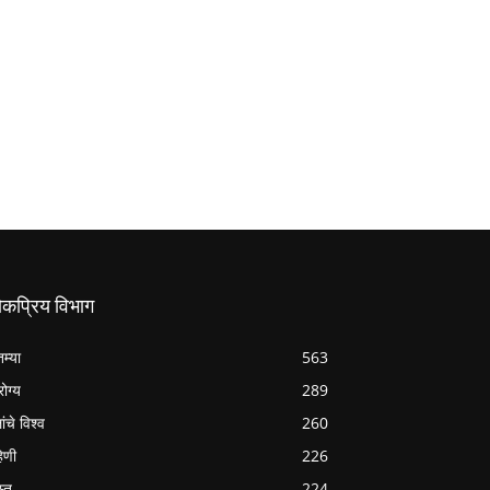
ोकप्रिय विभाग
तम्या
563
ोग्य
289
ांचे विश्व
260
हिणी
226
्तु
224