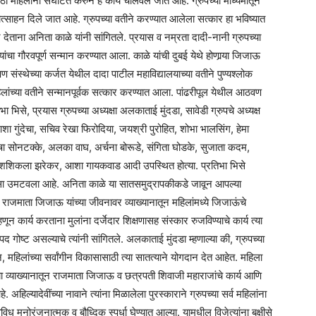
ठी महिलांना संघटित करुन हे कार्य चालवले जात आहे. ग्रुपच्या माध्यमातून
रोत्साहन दिले जात आहे. ग्रुपच्या वतीने करण्यात आलेला सत्कार हा भविष्यात
देताना अनिता काळे यांनी सांगितले. प्रयास व नम्रता दादी-नानी ग्रुपच्या
 यांचा गौरवपूर्ण सन्मान करण्यात आला. काळे यांची दुबई येथे होणार्‍या जिजाऊ
षण संस्थेच्या कर्जत येथील दादा पाटील महाविद्यालयाच्या वतीने पुण्यश्लोक
महिलांच्या वतीने सन्मानपूर्वक सत्कार करण्यात आला. पांढरीपूल येथील आठवण
ा भिसे, प्रयास ग्रुपच्या अध्यक्षा अलकाताई मुंदडा, सावेडी ग्रुपचे अध्यक्ष
ा गुंदेचा, सचिव रेखा फिरोदिया, जयश्री पुरोहित, शोभा भालसिंग, हेमा
उषा सोनटक्के, अलका वाघ, अर्चना बोरूडे, संगिता घोडके, सुजाता कदम,
, शशिकला झरेकर, आशा गायकवाड आदी उपस्थित होत्या. प्रतिभा भिसे
वाचा ठसा उमटवला आहे. अनिता काळे या सातसमुद्रापकीकडे जावून आपल्या
 राजमाता जिजाऊ यांच्या जीवनावर व्याख्यानातून महिलांमध्ये जिजाऊंचे
न कार्य करताना मुलांना दर्जेदार शिक्षणासह संस्कार रुजविण्याचे कार्य त्या
 गोष्ट असल्याचे त्यांनी सांगितले. अलकाताई मुंदडा म्हणाल्या की, ग्रुपच्या
, महिलांच्या सर्वांगीन विकासासाठी त्या सातत्याने योगदान देत आहेत. महिला
त्या व्याख्यानातून राजमाता जिजाऊ व छत्रपती शिवाजी महाराजांचे कार्य आणि
हिल्यादेवींच्या नावाने त्यांना मिळालेला पुरस्काराने ग्रुपच्या सर्व महिलांना
विध मनोरंजनात्मक व बौध्दिक स्पर्धा घेण्यात आल्या. यामधील विजेत्यांना बक्षीसे