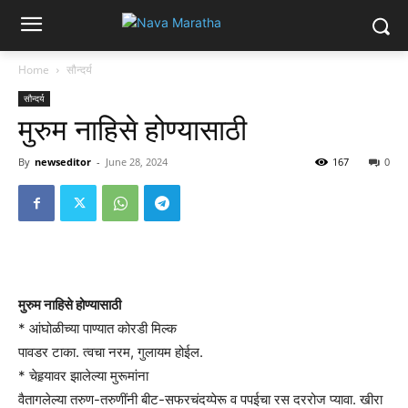
Home
सौन्दर्य
सौन्दर्य
मुरुम नाहिसे होण्यासाठी
By
newseditor
-
June 28, 2024
167
0
मुरुम नाहिसे होण्यासाठी
* आंघोळीच्या पाण्यात कोरडी मिल्क
पावडर टाका. त्वचा नरम, गुलायम होईल.
* चेहर्‍यावर झालेल्या मुरूमांना
वैतागलेल्या तरुण-तरुणींनी बीट-सफरचंदय्पेरू व पपईचा रस दररोज प्यावा. खीरा