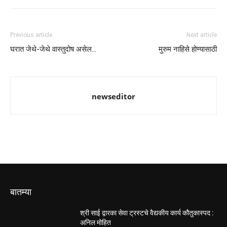
Previous article
Next article
घरात जेथे-जेथे वास्तुदोष असेल…
मुरुम नाहिसे होण्यासाठी
newseditor
बातम्या
श्री साई द्वारका सेवा ट्रस्टचे वैद्यकीय कार्य कौतुकास्पद :
अनिल मोहित