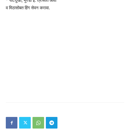
* पोटदुखी, मुरडा इ. त्रासात ओवा
व मिठासोबत हिंग सेवन करावा.