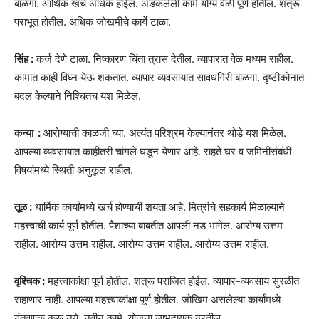
बाळगा. आर्थिक खर्च अधिक होईल. अडकलेली कामे योग्य वेळी पूर्ण होतील. शत्रू
पराभूत होतील. अधिक जोखमीचे कार्ये टाळा.
सिंह :
कर्ज देणे टाळा. निष्कारण चिंता त्रास देतील. व्यापारात वेळ मध्यम राहील.
कामात काही विघ्न येऊ शकतात. व्यापार व्यवसायात सावधगिरी बाळगा. दृष्टीकोनात
बदल केल्याने निश्चितच यश मिळेल.
कन्या :
आरोग्याची काळजी घ्या. अत्यंत परिश्रम केल्यानंतर थोडे यश मिळेल.
आपल्या व्यवसायात काहीतरी चांगले घडून येणार आहे. राहते घर व जमिनीसंबंधी
विषयांमध्ये स्थिती अनुकूल राहील.
तूळ :
धार्मिक कार्यांमध्ये खर्च होण्याची शयता आहे. मित्रांचे सहकार्य मिळाल्याने
महत्त्वाची कार्य पूर्ण होतील. पैशाच्या बाबतीत आपली नड भागेल. आरोग्य उत्तम
राहील. आरोग्य उत्तम राहील. आरोग्य उत्तम राहील. आरोग्य उत्तम राहील.
वृश्चिक :
महत्त्वाकांक्षा पूर्ण होतील. शत्रू पराजित होईल. व्यापार-व्यवसाय सुरळीत
राहाणार नाही. आपल्या महत्त्वाकांक्षा पूर्ण होतील. जोखिम असलेल्या कार्यांमध्ये
गुंतवणूक करू नये. नवीन कामे, योजना लाभदायक ठरतील.