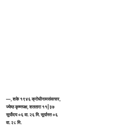
—, शके १९४६ क्रोधीनामसंवत्सर,
ज्येष्ठ कृष्णपक्ष, शततारा ११|३७
सूर्योदय ०६ वा. २६ मि. सूर्यास्त ०६
वा. २८ मि.