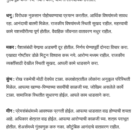
धनु :
विरोधक नुकसान पोहोचवण्याचा प्रयत्न करतील. आर्थिक विषयांमध्ये सावध
रहा. आनंदाची बातमी मिळेल. राजकीय विषयांमध्ये स्थिती सुखद राहील. महत्त्वाची
कामे यशस्वीरीत्या पूर्ण होतील. वैवाहिक जीवनात वातावरण मधुर राहील.
मकर :
पैशासंबंधी येणार्‍या अडचणी दूर होतील. निर्णय घेण्यापूर्वी दोनदा विचार करा.
एखाद्या गोष्टीवर डोळे मिटून विश्वास करू नये. आरोग्य मध्यम राहील. राजकीय
व्यक्तींसाठी देखील स्थिती सुखद. आपली कामे धाडसाने करा.
कुंभ :
रोख रकमेची मोठी देवघेव टाळा. कलाक्षेत्रातील लोकांना अनुकूल परिस्थिती
मिळेल. आपल्या खाण्या-पिण्याच्या सवयींची काळजी घ्या. जोखिम असलेले कार्ये
टाळा. सामाजिक स्थितीत सुधारणा होईल. आपले काम धाडसाने करा.
मीन :
प्रेमसंबंधांमध्ये आवश्यक प्रगती होईल. आपल्या धाडसात वाढ होण्याची शयता
आहे. अधिकार क्षेत्रात वाढ होईल. आपल्या आरोग्याची काळजी घ्या. शत्रू पराभूत
होतील. शेअर्समध्ये गुंतवणुक करु नका. कौटुंबिक आनंदाचे वातावरण राहील.