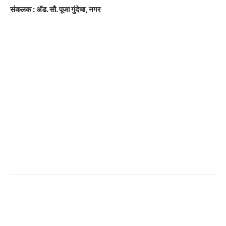
संकलक : अ‍ॅड. सौ. पूजा गुंदेचा, नगर