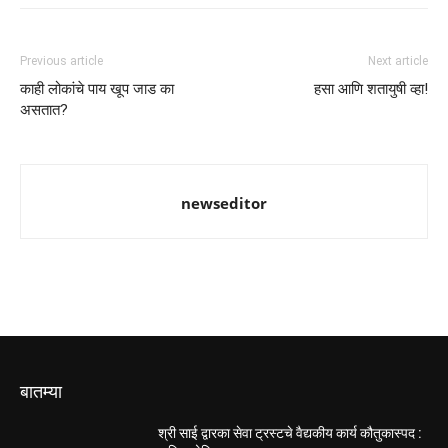
Previous article
Next article
काही लोकांचे पाय खूप जाड का
हसा आणि शतायुषी व्हा!
असतात?
newseditor
बातम्या
श्री साई द्वारका सेवा ट्रस्टचे वैद्यकीय कार्य कौतुकास्पद :