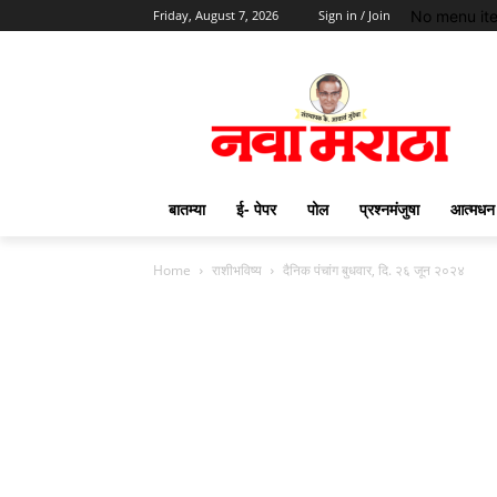
No menu it
Friday, August 7, 2026
Sign in / Join
बातम्या
ई- पेपर
पोल
प्रश्नमंजुषा
आत्मधन
Home
राशीभविष्य
दैनिक पंचांग बुधवार, दि. २६ जून २०२४