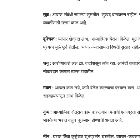
तूळ :
आवास संबंधी समस्या सुटतील. सुखद वातावरण राहील. सामाज
व्यक्तींसाठी उत्तम काळ आहे.
वृश्चिक :
व्यापार क्षेत्रात लाभ. आध्यात्मिक चेतना मिळेल. 
प्रयत्नांमुळे पूर्ण होतील. व्यापार-व्यवसायात स्थिती सुखद राही
धनु :
आरोग्याकडे लक्ष द्या. वादांपासून लांब रहा. आनंदी वात
नोकरदार कामात व्यस्त राहातील.
मकर :
आळस करू नये, कामे वेळेत करण्याचा प्रयत्न करा. आन
सहकार्‍यांपासून लाभ मिळेल.
कुंभ :
आध्यात्मिक क्षेत्रात काम करणार्‍यांना मनाची एकाग्रता
भावनेच्या भरात वाहून नुकसान होण्याची शयता आहे.
मीन :
घरात किंवा कुटुंबात शुभप्रसंग घडतील. व्यापार-व्यवसाया