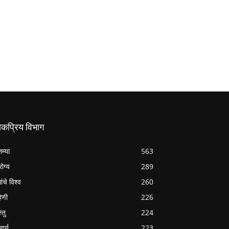
ोकप्रिय विभाग
तम्या
563
ोग्य
289
ांचे विश्व
260
हिणी
226
्तु
224
्दर्य
223