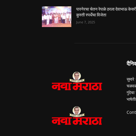
पारनेरचा चेतन रेपाळे ठरला देवाभाऊ केसर
कुस्ती स्पर्धेचा विजेता
June 7, 2025
दैनि
सुमारे
चळवळी
गुंदेच
भाषेती
Cont