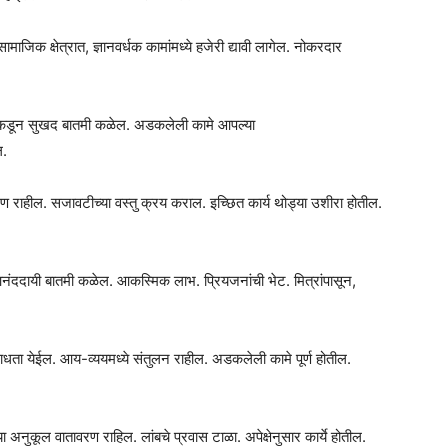
िक क्षेत्रात, ज्ञानवर्धक कामांमध्ये हजेरी द्यावी लागेल. नोकरदार
मुलांकडून सुखद बातमी कळेल. अडकलेली कामे आपल्या
ल.
ावरण राहील. सजावटीच्या वस्तु क्रय कराल. इच्छित कार्य थोड्या उशीरा होतील.
ंददायी बातमी कळेल. आकस्मिक लाभ. प्रियजनांची भेट. मित्रांपासून,
 साधता येईल. आय-व्ययमध्ये संतुलन राहील. अडकलेली कामे पूर्ण होतील.
 अनुकूल वातावरण राहिल. लांबचे प्रवास टाळा. अपेक्षेनुसार कार्ये होतील.