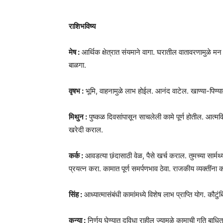
राशिभविष्य
मेष :
आर्थिक क्षेत्रात संयमाने वागा. घरातील वातावरणामुळे मन 
बाळगा.
वृषभ :
भूमि, वाहनामुळे लाभ होईल. आनंद वाटेल. खाण्या-पिण्य
मिथुन :
पुष्कळ दिवसांपासून साचलेली कामे पूर्ण होतील. आत्मवि
खरेदी कराल.
कर्क :
आवडत्या छंदासाठी वेळ, पैसे खर्च कराल. तुमच्या सार्
प्रयत्न करा. कामात पूर्ण समर्पणभाव ठेवा. राजकीय व्यक्तींन
सिंह :
आध्यात्मासंबंधी कामांमध्ये विशेष लाभ प्राप्ति योग. कौ
कन्या :
निर्णय घेण्यात दुविधा राहील ज्यामुळे कामाची गति बा