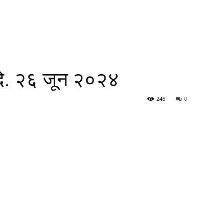
 दि. २६ जून २०२४
246
0