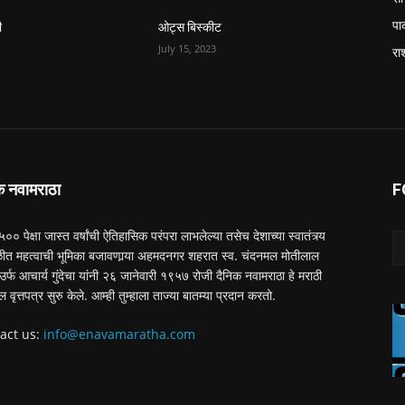
पा
ी
ओट्स बिस्कीट
July 15, 2023
रा
क नवामराठा
F
 ५०० पेक्षा जास्त वर्षांची ऐतिहासिक परंपरा लाभलेल्या तसेच देशाच्या स्वातंत्र्य
त महत्वाची भूमिका बजावणार्‍या अहमदनगर शहरात स्व. चंदनमल मोतीलाल
ा उर्फ आचार्य गुंदेचा यांनी २६ जानेवारी १९५७ रोजी दैनिक नवामराठा हे मराठी
ल वृत्तपत्र सुरु केले. आम्ही तुम्हाला ताज्या बातम्या प्रदान करतो.
act us:
info@enavamaratha.com