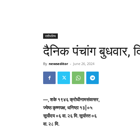
राशीभविष्य
दैनिक पंचांग बुधवार,
By
newseditor
-
June 26, 2024
—, शके १९४६ क्रोधीनामसंवत्सर,
ज्येष्ठ कृष्णपक्ष, धनिष्ठा १३|०५
सूर्योदय ०६ वा. २६ मि. सूर्यास्त ०६
वा. २८ मि.