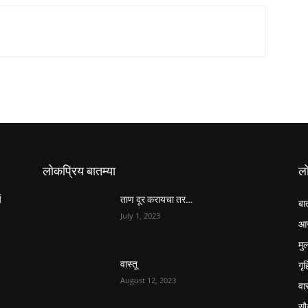
लोकप्रिय बातम्या
ल
य
ताण दूर करायचा तर…
बा
July 1, 2023
आर
मुल
गृ
वास्तू
August 12, 2023
वास
सौन