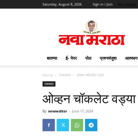
No menu 
Saturday, August 8, 2026
Sign in / Join
बातम्या
ई- पेपर
पोल
प्रश्नमंजुषा
आत्मधन
Home
पाककला
ओव्हन चॉकलेट वड्या
पाककला
ओव्हन चॉकलेट वड्या
By
newseditor
-
June 17, 2024