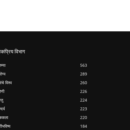
ोकप्रिय विभाग
तम्या
563
ोग्य
289
ांचे विश्व
260
हिणी
226
्तु
224
्दर्य
223
ककला
220
शीभविष्य
184