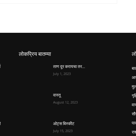
लोकप्रिय बातम्या
ल
य
ताण दूर करायचा तर…
बा
July 1, 2023
आर
मुल
गृ
वास्तू
August 12, 2023
वास
सौन
पा
ी
ओट्स बिस्कीट
July 15, 2023
रा