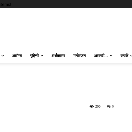
items!
आरोग्य
गृहिणी
अर्थकारण
मनोरंजन
आणखी…
संपर्क
206
0