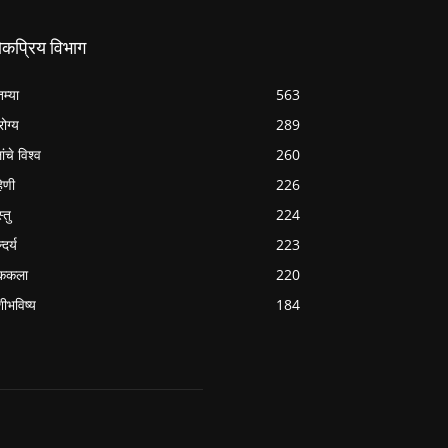
ोकप्रिय विभाग
तम्या
563
ोग्य
289
ांचे विश्व
260
हिणी
226
्तु
224
्दर्य
223
ककला
220
शीभविष्य
184