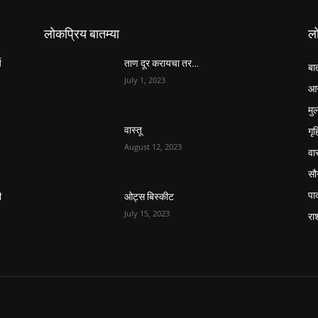
लोकप्रिय बातम्या
ल
य
ताण दूर करायचा तर…
बा
July 1, 2023
आर
मुल
गृ
वास्तू
August 12, 2023
वास
सौन
पा
ी
ओट्स बिस्कीट
July 15, 2023
रा