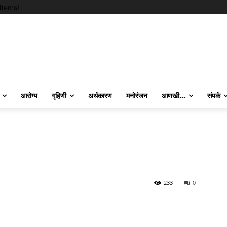
items!
आरोग्य
गृहिणी
अर्थकारण
मनोरंजन
आणखी…
संपर्क
233
0