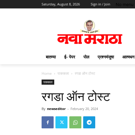
No menu 
Saturday, August 8, 2026
Sign in / Join
बातम्या
ई- पेपर
पोल
प्रश्नमंजुषा
आत्मधन
Home
पाककला
रगडा ऑन टोस्ट
पाककला
रगडा ऑन टोस्ट
By
newseditor
-
February 20, 2024