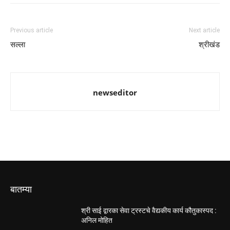
Previous article
Next article
सल्ला
श्रीखंड
newseditor
बातम्या
श्री साई द्वारका सेवा ट्रस्टचे वैद्यकीय कार्य कौतुकास्पद :
अनिल मोहित