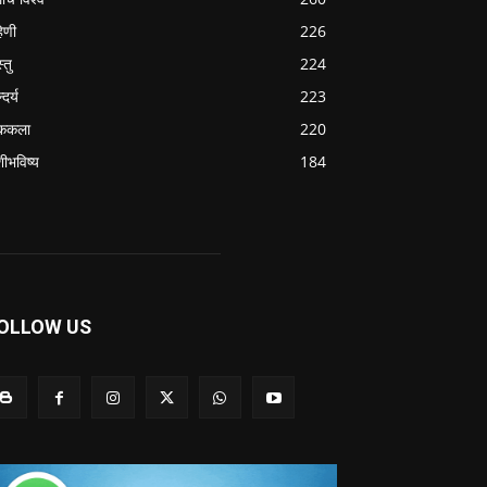
हिणी
226
्तु
224
्दर्य
223
ककला
220
शीभविष्य
184
OLLOW US