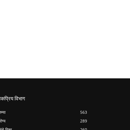
ोकप्रिय विभाग
तम्या
563
ोग्य
289
ांचे विश्व
260