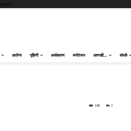
items!
आरोग्य
गृहिणी
अर्थकारण
मनोरंजन
आणखी…
संपर्क
198
0