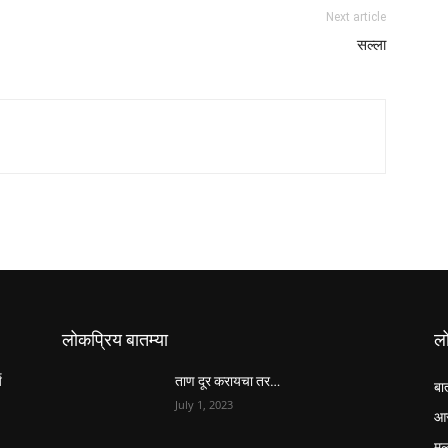
Next article
सल्ला
लोकप्रिय बातम्या
ल
य
ताण दूर करायचा तर…
बा
July 1, 2023
आर
मुल