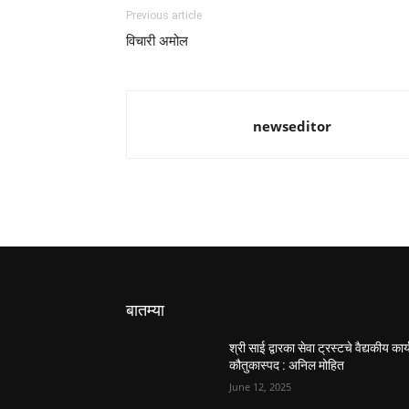
Previous article
विचारी अमोल
newseditor
बातम्या
श्री साई द्वारका सेवा ट्रस्टचे वैद्यकीय कार्
कौतुकास्पद : अनिल मोहित
June 12, 2025