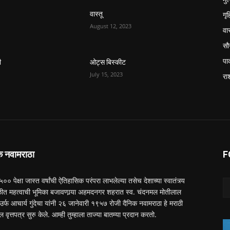
गृ
वास्तू
August 12, 2023
वास
सौन
पा
ी
ओट्स बिस्कीट
July 15, 2023
रा
क नवामराठा
F
 ५०० पेक्षा जास्त वर्षांची ऐतिहासिक परंपरा लाभलेल्या तसेच देशाच्या स्वातंत्र्य
त महत्वाची भूमिका बजावणार्‍या अहमदनगर शहरात स्व. चंदनमल मोतीलाल
ा उर्फ आचार्य गुंदेचा यांनी २६ जानेवारी १९५७ रोजी दैनिक नवामराठा हे मराठी
ल वृत्तपत्र सुरु केले. आम्ही तुम्हाला ताज्या बातम्या प्रदान करतो.