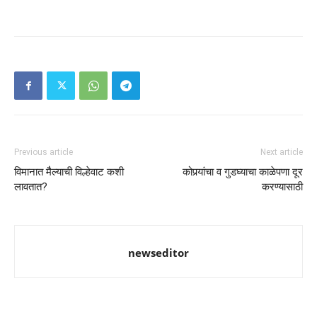
Previous article
Next article
विमानात मैैल्याची विल्हेवाट कशी
कोपर्‍यांचा व गुडघ्याचा काळेपणा दूर
लावतात?
करण्यासाठी
newseditor