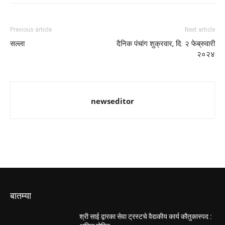
Previous article
Next article
सल्ला
दैनिक पंचांग शुक्रवार, दि. २ फेब्रुवारी
२०२४
newseditor
बातम्या
श्री साई द्वारका सेवा ट्रस्टचे वैद्यकीय कार्य कौतुकास्पद :