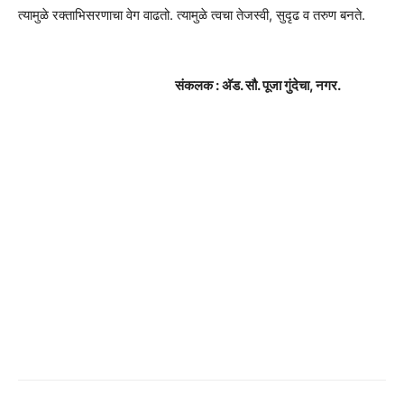
त्यामुळे रक्ताभिसरणाचा वेग वाढतो. त्यामुळे त्वचा तेजस्वी, सुदृढ व तरुण बनते.
संकलक : अ‍ॅड. सौ. पूजा गुंदेचा, नगर.