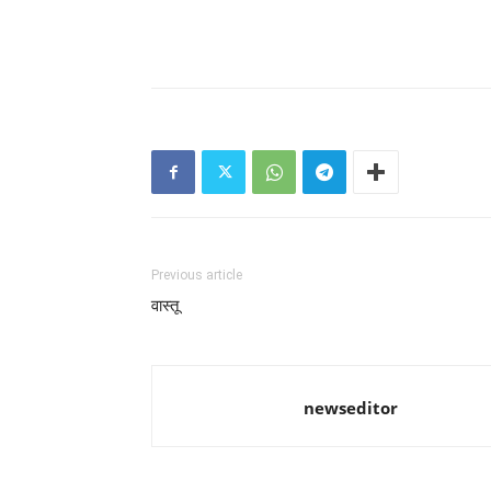
Previous article
वास्तू
newseditor