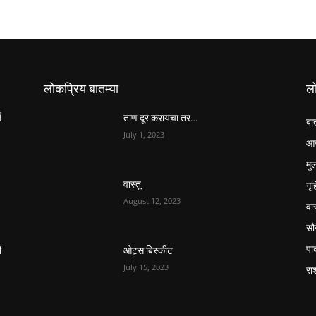
लोकप्रिय बातम्या
ल
य
ताण दूर करायचा तर…
बा
July 1, 2023
आर
मुल
गृ
वास्तू
August 12, 2023
वास
सौन
पा
ी
ओट्स बिस्कीट
July 15, 2023
रा