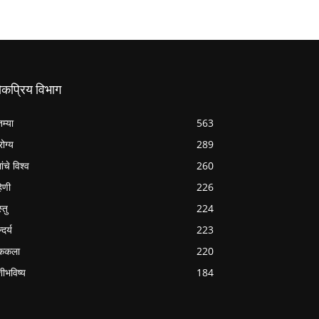
ोकप्रिय विभाग
तम्या
563
ोग्य
289
ांचे विश्व
260
हिणी
226
्तु
224
्दर्य
223
ककला
220
शीभविष्य
184