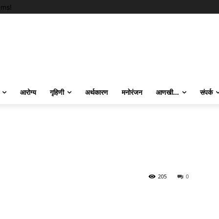
ems!
आरोग्य
गृहिणी
अर्थकारण
मनोरंजन
आणखी…
संपर्क
205
0