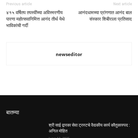
Previous article
Next article
४१५ वर्षितप तपस्वींच्या अविस्मरणीय
आनंदधामच्या प्रांगणात आनंद बाल
पारणा महोत्सवानिमित्त आनंद तीर्थ येथे
संस्कार शिबीराला प्रतिसाद
भाविकांची गर्दी
newseditor
बातम्या
श्री साई द्वारका सेवा ट्रस्टचे वैद्यकीय कार्य कौतुकास्पद :
अनिल मोहित