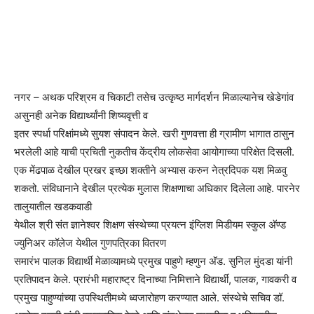
नगर – अथक परिश्रम व चिकाटी तसेच उत्कृष्ठ मार्गदर्शन मिळाल्यानेच खेडेगांव
असुनही अनेक विद्यार्थ्यांनी शिष्यवृत्ती व
इतर स्पर्धा परिक्षांमध्ये सुयश संपादन केले. खरी गुणवत्ता ही ग्रामीण भागात ठासुन
भरलेली आहे याची प्रचिती नुकतीच केंद्रीय लोकसेवा आयोगाच्या परिक्षेत दिसली.
एक मेंढपाळ देखील प्रखर इच्छा शक्तीने अभ्यास करुन नेत्रदिपक यश मिळवु
शकतो. संविधानाने देखील प्रत्येक मुलास शिक्षणाचा अधिकार दिलेला आहे. पारनेर
तालुयातील खडकवाडी
येथील श्री संत ज्ञानेश्वर शिक्षण संस्थेच्या प्रयत्न इंग्लिश मिडीयम स्कुल अ‍ॅण्ड
ज्युनिअर कॉलेज येथील गुणपत्रिका वितरण
समारंभ पालक विद्यार्थी मेळाव्यामध्ये प्रमुख पाहुणे म्हणुन अ‍ॅड. सुनिल मुंदडा यांनी
प्रतिपादन केले. प्रारंभी महाराष्ट्र दिनाच्या निमित्ताने विद्यार्थी, पालक, गावकरी व
प्रमुख पाहुण्यांच्या उपस्थितीमध्ये ध्वजारोहण करण्यात आले. संस्थेचे सचिव डॉ.