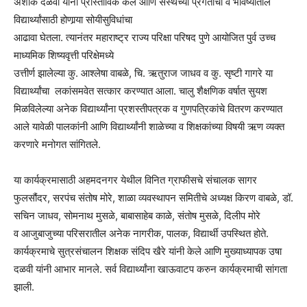
अशोक दळवी यांनी प्रास्ताविक केले आणि संस्थेच्या प्रगतीचा व भविष्यातील
विद्यार्थ्यांसाठी होणार्‍या सोयीसुविधांचा
आढावा घेतला. त्यानंतर महाराष्ट्र राज्य परिक्षा परिषद पुणे आयोजित पुर्व उच्च
माध्यमिक शिष्यवृत्ती परिक्षेमध्ये
उत्तीर्ण झालेल्या कु. आश्लेषा वाबळे, चि. ऋतुराज जाधव व कु. सृष्टी गागरे या
विद्यार्थ्यांचा लकांसमवेत सत्कार करण्यात आला. चालु शैक्षणिक वर्षात सुयश
मिळविलेल्या अनेक विद्यार्थ्यांना प्रशस्तीपत्रक व गुणपत्रिकांचे वितरण करण्यात
आले यावेळी पालकांनी आणि विद्यार्थ्यांनी शाळेच्या व शिक्षकांच्या विषयी ऋण व्यक्त
करणारे मनोगत सांगितले.
या कार्यक्रमासाठी अहमदनगर येथील विनित ग्राफीसचे संचालक सागर
फुलसौंदर, सरपंच संतोष मोरे, शाळा व्यवस्थापन समितीचे अध्यक्ष किरण वाबळे, डॉ.
सचिन जाधव, सोमनाथ मुसळे, बाबासाहेब काळे, संतोष मुसळे, दिलीप मोरे
व आजुबाजुच्या परिसरातील अनेक नागरीक, पालक, विद्यार्थी उपस्थित होते.
कार्यक्रमाचे सुत्रसंचालन शिक्षक संदिप खैरे यांनी केले आणि मुख्याध्यापक उषा
दळवी यांनी आभार मानले. सर्व विद्यार्थ्यांना खाऊवाटप करुन कार्यक्रमाची सांगता
झाली.