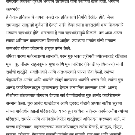
राष्ट्रीय व्यवस्था प्रथम भगवान ऋषभदेव यांनी स्थापित केली होती. भगवान
ऋषभदेव
हे केवळ इतिहासाचे गायक नव्हते तर इतिहासाचे निर्माते देखील होते. जेव्हा
समजावून सांगूनही दुर्जनांनी ऐकले नाही, तेव्हा त्यांना शस्त्रांची भाषा शिकवणारे
भगवान ऋषभदेव होते. भारताला हे नाव ऋषभदेवांमुळे मिळाले, पण आज आपण
त्याचा अभिमान बाळगायला विसरलो आहोत. उपाध्याय भगवंत यांनी भगवान
ऋषभदेव यांच्या जीवनाचे अचूक वर्णन केले.
वर्षितप पारणा महोत्सवाच्या लाभार्थी, परम गुरु भक्त श्रीमती ज्योत्स्नाताई रतिलाल
मुथा, कु. नीलम राहुलकुमार मुथा आणि मुथा परिवार (निगडी प्राधिकरण) यांनी
सर्वांची श्रद्धेने, भक्तीभावाने आणि अंतःकरणाने पारणा सेवा केली. त्यांच्या
चेहर्‍यावरील आनंद आणि भावनेने संपूर्ण वातावरण भक्तीने भरून गेले. त्यांना गुरु
आनंद फाउंडेशनकडून प्रमाणपत्र देऊन सन्मानित करण्यात आले. आनंद
तीर्थाच्या बांधकामात योगदान देणार्‍या सर्व देणगीदारांचा गुरु आनंद फाउंडेशनने
सन्मान केला. गुरु आनंद फाउंडेशन आणि ट्रस्ट बोर्डाचे अध्यक्ष सतीश सुराणा
यांच्या मार्गदर्शनाखाली परिसरातील १०० हून अधिक सक्रिय कार्यकर्त्यांचा त्यांच्या
परिश्रम, समर्पण आणि आनंदतीर्थावरील श्रद्धेबद्दल अभिनंदन करण्यात आले. या
पारणा महोत्सवात, महाराष्ट्राच्या कानाकोपर्‍यातून तसेच चेन्नई, बंगळुरू, म्हैसूर,
जयपूर, जोधपूर, हैदराबाद इत्यादी प्रांतांमधून तपस्वी, गुरुभक्त आणि भक्तांनी