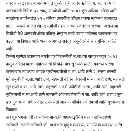
नगर – राष्ट्रसंत आचार्य भगवंत गुरुदेव श्री आनंदऋषीजी म. सा. १२५ वी
जन्मजयंती निमित्त ३० साधु-साध्वीजी आणि ७५०० हून अधिक भाविक आणि
भक्तांच्या उपस्थितीत ४१५ वर्षितप तपस्वींचा वर्षितप पारणा महोत्सव उत्साहात
झाला. आचार्य भगवंत आनंदऋषीजी महाराजांच्या पवित्र जन्मस्थान असलेल्या
चिचोंडी येथे आनंदतीर्थाच्या पवित्र क्षेत्रात शाही पारणा महोत्सव उत्साहात पार
पडला. या विशाल आणि भव्य प्रांगणात सर्वत्र अनुमोदनेचे स्वर गुंजित राहिले.
अर्हम
विज्जा प्रणेता उपाध्याय भगवंत प्रवीणऋषीजी म.सा.च्या सत्प्रेरणेतून २०१३
पासुन वर्षितप पारणा महोत्सवाची चिचोंडी येथे सुरूवात झाली. यंदाच्या पारणा
महोत्सवात उपाध्याय भगवंत प्रवीणऋषीजी म.सा. आदि ठाणे २, तरुण तपस्वी
मुकेशमुनीजी म.सा. आदि ठाणे, महासती कांचन कंवरजी म.सा. आदि ठाणे, महासती
सुनंदाजी म.सा. आदि ठाणे, महासती आदर्श ज्योतीजी म सा., आदि ठाणे, महासती
सुप्रियाजी म.सा.आदि ठाणे महासती ओजसदर्शनजी म सा. आदि ठाणे अशा एकूण
२७ गुरु भगवानांची पवित्र उपस्थिती आणि आशीर्वाद सर्व तपस्वी आणि गुरुभक्तांना
मिळाला.
सर्व गुरु भगवानांनी तपस्वींच्या मान्यतेने अक्षय्यतृतीयेचे महत्त्व सविस्तरपणे
सांगितले. त्यांनी सांगितले की, या देशात कुटुंब व्यवस्था, सामाजिक व्यवस्था आणि