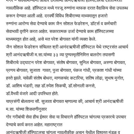
नगर – सर्वसामान्यांना आधार ठरलेल्या आनंदऋषीजी हॉस्पिटीलचा देशातभरात
नावलौकिक आहे. हॉस्पिटल मध्ये गरजू रुग्णांना माफक दरात वैद्यकिय सेवा उपलब्ध
करून देण्यात आली आहे. दरवर्षी विविध शिबीराच्या माध्यमातून हजारो
रुग्णांना आरोग्य सेवा देण्याचे काम जैन सोशल फेडरेशन, डॉटर्स व कर्मचारी
सेवाभावी वृत्तीने करत आहेत. सकारात्मक उर्जा देण्याचे काम हॉस्पिटलच्या
माध्यमातून होत आहे, असे मत परेश बोगावत यांनी व्यक्त केले.
जैन सोशल फेडरेशन संचिलत श्री आनंदऋषीजी हॉस्पिटल येथे राष्ट्रसंत आचार्य
श्री आनंदऋषीजी म.सा.यांच्या ३३ व्या पुण्यस्मृतीनिमित्त बालरोग तपासणी
शिबीराचे उद्घाटन परेश बोगावत, संतोष बोगावत, सुनिल बोगावत, अरुणा बोगावत,
प्रणय बोगावत, सुजाता गावत, पुजा बोगावत, पंकज गांधी, प्रकाश गांधी यांच्या
हस्ते झाले. यावेळी संतोष बोथरा, माणकचंद कटारिया, सतिष लोढा, सुभाष मुनोत,
डॉ. आशिष भंडारी, तज्ञ डॉ.रुपेश सिकची, डॉ.सोनाली कनसे,
डॉ.वैभवी वंजारे आदी उपस्थित होते.
याप्रसंगी बोलताना सौ. सुजाता बोगावत म्हणाल्या की, आचार्य श्री आनंदऋषीजी
म.सा. यांच्या शिकवणीनुसार
गोर गरीबांची सेवा हीच ईश्वर सेवा या विचाराने हॉस्पिटल चांगल्या प्रकारचे उपचार
देण्याचे कार्य करत आहेत. महाराष्ट्रात
आनंदऋषीजी हॉस्पिटलचा चांगला नावलौकीक असून येथील विश्वस्त मंडळ व