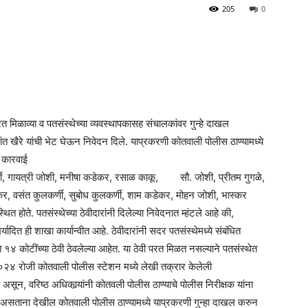
205
0
 मिळाव्या व पतसंस्थेच्या व्यवस्थापकासह संचालकांवर गुन्हे दाखल
ांत खैरे यांची भेट घेऊन निवेदन दिले. याप्रकरणी कोतवाली पोलीस ठाण्यामध्ये
े कारवाई
्णी, गायत्री जोशी, मनीषा कडेकर, रसाळ काकू, सौ. जोशी, प्रीतम गुगळे,
र, वसंत कुलकर्णी, सुबोध कुलकर्णी, शाम कडेकर, मोहन जोशी, भास्कर
त होते. पतसंस्थेच्या ठेवीदारांनी दिलेल्या निवेदनात म्हंटले आहे की,
यादित ही शाखा कार्यान्वीत आहे. ठेवीदारांनी सदर पतसंस्थेमध्ये संबंधित
१४ कोटींच्या ठेवी ठेवलेल्या आहेत. या ठेवी परत मिळत नसल्याने पतसंस्थेत
०२४ रोजी कोतवाली पोलीस स्टेशन मध्ये लेखी तक्रार केलेली
ून, वरिष्ठ अधिकार्‍यांनी कोतवली पोलीस ठाण्याचे पोलीस निरीक्षक यांना
असे असताना देखील कोतवाली पोलीस ठाण्यामध्ये याप्रकरणी गुन्हा दाखल करुन