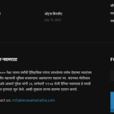
सौन
पा
ी
ओट्स बिस्कीट
July 15, 2023
रा
क नवामराठा
F
 ५०० पेक्षा जास्त वर्षांची ऐतिहासिक परंपरा लाभलेल्या तसेच देशाच्या स्वातंत्र्य
त महत्वाची भूमिका बजावणार्‍या अहमदनगर शहरात स्व. चंदनमल मोतीलाल
ा उर्फ आचार्य गुंदेचा यांनी २६ जानेवारी १९५७ रोजी दैनिक नवामराठा हे मराठी
ल वृत्तपत्र सुरु केले. आम्ही तुम्हाला ताज्या बातम्या प्रदान करतो.
act us:
info@enavamaratha.com