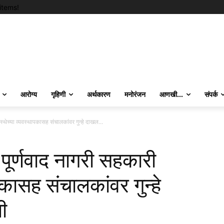
items!
आरोग्य
गृहिणी
अर्थकारण
मनोरंजन
आणखी…
संपर्क
स्थेच्या व्यवस्थापकासह संचालकांवर गुन्हे दाखल...
 पूर्णवाद नागरी सहकारी
पकासह संचालकांवर गुन्हे
ी