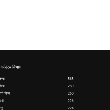
ोकप्रिय विभाग
तम्या
563
ोग्य
289
ांचे विश्व
260
हिणी
226
्तु
224