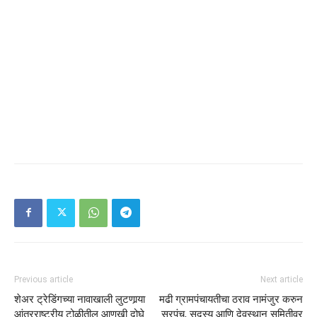
Previous article
Next article
शेअर ट्रेडिंगच्या नावाखाली लुटणार्‍या
मढी ग्रामपंचायतीचा ठराव नामंजुर करुन
आंतरराष्ट्रीय टोळीतील आणखी दोघे
सरपंच, सदस्य आणि देवस्थान समितीवर