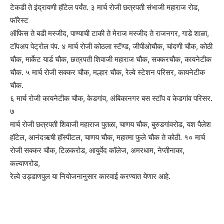
टेकडी ते इंद्रायणी हॉटेल पर्यंत. ३ मार्च रोजी छत्रपती संभाजी महाराज रोड,
फॉरेस्ट
ऑफिस ते बडी मस्जीद, पाण्याची टाकी ते मेराज मस्जीद ते राजनगर, गाडे शाळा,
टॉपअप पेट्रोल पंप. ४ मार्च रोजी कोठला स्टॅण्ड, जीपीओचौक, चांदणी चौक, कोठी
चौक, मार्केट यार्ड चौक, छत्रपती शिवाजी महाराज चौक, सक्करचौक, कायनेटीक
चौक. ५ मार्च रोजी सक्कर चौक, मल्हार चौक, रेल्वे स्टेशन परिसर, कायनेटीक
चौक.
६ मार्च रोजी कायनेटीक चौक, केडगांव, अंबिकानगर बस स्टॉप व केडगांव परिसर.
७
मार्च रोजी छत्रपती शिवाजी महाराज पुतळा, चाणय चौक, बुरुडगांवरोड, यश पैलेश
हॉटेल, आनंदऋषी हॉस्पीटल, चाणय चौक, महात्मा फुले चौक ते कोठी. १० मार्च
रोजी सक्कर चौक, टिळकरोड, आयुर्वेद कॉलेज, अमरधाम, नेप्तीनाका,
कल्याणरोड,
रेल्वे उड्डाणपुल या नियोजनानुसार कारवाई करण्यात येणार आहे.