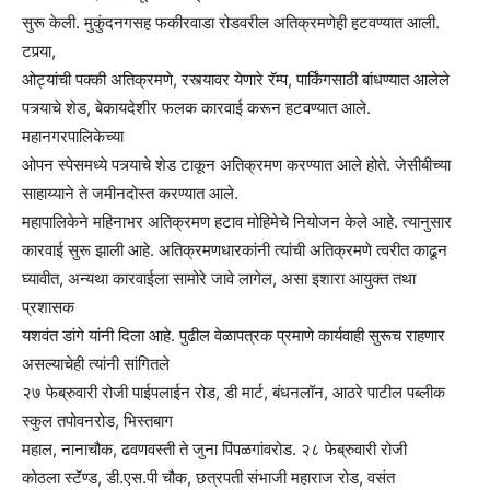
सुरू केली. मुकुंदनगसह फकीरवाडा रोडवरील अतिक्रमणेही हटवण्यात आली.
टपर्‍या,
ओट्यांची पक्की अतिक्रमणे, रस्त्यावर येणारे रॅम्प, पार्किंगसाठी बांधण्यात आलेले
पत्र्याचे शेड, बेकायदेशीर फलक कारवाई करून हटवण्यात आले.
महानगरपालिकेच्या
ओपन स्पेसमध्ये पत्र्याचे शेड टाकून अतिक्रमण करण्यात आले होते. जेसीबीच्या
साहाय्याने ते जमीनदोस्त करण्यात आले.
महापालिकेने महिनाभर अतिक्रमण हटाव मोहिमेचे नियोजन केले आहे. त्यानुसार
कारवाई सुरू झाली आहे. अतिक्रमणधारकांनी त्यांची अतिक्रमणे त्वरीत काढून
घ्यावीत, अन्यथा कारवाईला सामोरे जावे लागेल, असा इशारा आयुक्त तथा
प्रशासक
यशवंत डांगे यांनी दिला आहे. पुढील वेळापत्रक प्रमाणे कार्यवाही सुरूच राहणार
असल्याचेही त्यांनी सांगितले
२७ फेब्रुवारी रोजी पाईपलाईन रोड, डी मार्ट, बंधनलॉन, आठरे पाटील पब्लीक
स्कुल तपोवनरोड, भिस्तबाग
महाल, नानाचौक, ढवणवस्ती ते जुना पिंपळगांवरोड. २८ फेब्रुवारी रोजी
कोठला स्टॅण्ड, डी.एस.पी चौक, छत्रपती संभाजी महाराज रोड, वसंत