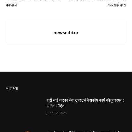
पकडले
कारवाई करा
newseditor
बातम्या
श्री साई द्वारका सेवा ट्रस्टचे वैद्यकीय कार्य कौतुकास्पद :
अनिल मोहित
June 12, 2025