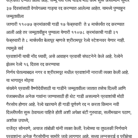
पत्रकात देण्यात आली आहे. जम्मू येथे रेल्वे यार्डचे मोठे काम सुरू असल्याने सुमारे
३७ दिवसांसाठी वेगवेगळ्या गाड्या रद्द करण्यात आलेल्या आहेत. यामध्ये पुण्याहून
जम्मूतावीला
जाणारी ११०७७ क्रमांकाची गाडी १७ फेब्रुवारी ते ४ मार्चपर्यंत रद्द करण्यात
आली आहे तर जम्मूतावीहून पुण्याला येणारी ११०७८ क्रमांकाची गाडी २१
फेब्रुवारी ते ८ मार्चपर्यंत बेलापूर म्हणजे श्रीरामपूर रेल्वे स्टेशनवर येणार नाही.
त्यामुळे सर्व
प्रवाशांनी याची नोंद घ्यावी, असे आवाहन प्रवासी संघटनेने केले आहे. रेल्वेने
झेलम रेल्वे १६ दिवस रद्द करण्याचा
निर्णय घेतल्याबद्दल नगर व श्रीरामपूर मधील प्रवाशांनी नाराजी व्यक्त केली आहे.
या भागातून मोठ्या
संख्येने प्रवासी वैष्णोदेवीसाठी या गाडीने जम्मूतावीला जातात तसेच दिल्ली आणि
पंजाबमधील अनेक गावांना जाण्यासाठी ही थेट गाडी असल्याने प्रवाशांची मोठी
गैरसोय होणार आहे. रेल्वे खात्याने ही गाडी पूर्णपणे रद्द न करता किमान नवी
दिल्लीपर्यंत सुरू ठेवायला पाहिजे होती अशी अपेक्षा बंटी गुरुवाडा, सलीमखान पठाण,
अशोक उपाध्ये,
राजेंद्र सोनवणे, अयाज तांबोळी यांनी व्यक्त केली. रेल्वेच्या या तुघलकी निर्णयाने
प्रवाशांना अनेक गैरसोयीना सामोरे जावे लागणार आहे. सध्या लग्नसराई व परीक्षेचा