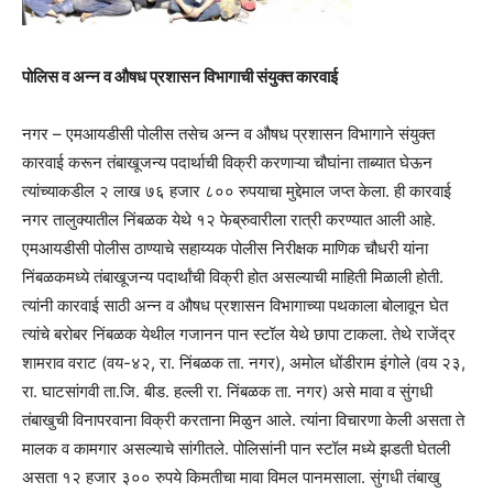
पोलिस व अन्न व औषध प्रशासन विभागाची संयुक्त कारवाई
नगर – एमआयडीसी पोलीस तसेच अन्न व औषध प्रशासन विभागाने संयुक्त
कारवाई करून तंबाखूजन्य पदार्थाची विक्री करणाऱ्या चौघांना ताब्यात घेऊन
त्यांच्याकडील २ लाख ७६ हजार ८०० रुपयाचा मुद्देमाल जप्त केला. ही कारवाई
नगर तालुक्यातील निंबळक येथे १२ फेब्रुवारीला रात्री करण्यात आली आहे.
एमआयडीसी पोलीस ठाण्याचे सहाय्यक पोलीस निरीक्षक माणिक चौधरी यांना
निंबळकमध्ये तंबाखूजन्य पदार्थांची विक्री होत असल्याची माहिती मिळाली होती.
त्यांनी कारवाई साठी अन्न व औषध प्रशासन विभागाच्या पथकाला बोलावून घेत
त्यांचे बरोबर निंबळक येथील गजानन पान स्टॉल येथे छापा टाकला. तेथे राजेंद्र
शामराव वराट (वय-४२, रा. निंबळक ता. नगर), अमोल धोंडीराम इंगोले (वय २३,
रा. घाटसांगवी ता.जि. बीड. हल्ली रा. निंबळक ता. नगर) असे मावा व सुंगधी
तंबाखुची विनापरवाना विक्री करताना मिळुन आले. त्यांना विचारणा केली असता ते
मालक व कामगार असल्याचे सांगीतले. पोलिसांनी पान स्टॉल मध्ये झडती घेतली
असता १२ हजार ३०० रुपये किमतीचा मावा विमल पानमसाला. सुंगधी तंबाखु