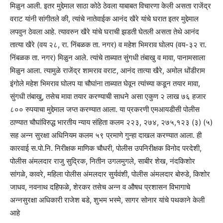
मिळुन आली. इतर मुद्देमाल साठा कोठे ठेवला याबाबत विचारणा केली असता राजेंद्र
वराट यांनी सांगीतले की, त्यांचे नातेवाईक आनंद खैरे यांचे घरात इतर मुद्देमाल
लपवुन ठेवला आहे. त्यावरुन खैरे यांचे घराची झडती घेतली असता तेथे आनंद
तात्या खैरे (वय २८, रा. निंबळक ता. नगर) व महेश भिमराव घोलप (वय-३२ रा.
निंबळक ता. नगर) मिळुन आले. त्यांचे ताब्यात सुंगधी तंबाखु व मावा, पानामसाला
मिळुन आला. त्यामुळे राजेंद्र शामराव वराट, आनंद तात्या खैरे, अमोल धोंडीराम
इंगोले महेश भिमराव घोलप या चौघांना ताब्यात घेवून त्यांच्या कडून तयार मावा,
सुंगधी तंबाखु, तसेच मावा तयार करण्याची साधने असा एकुण २ लाख ७६ हजार
८०० रुपयाचा मुद्देमाल जप्त करण्यात आला. या प्रकरणी एमआयडीसी पोलीस
ठाण्यात चौघांविरुद्ध भारतीय न्याय संहिता कलम २२३, २७४, २७५,१२३ (३) (५)
सह अन्न सुरक्षा अधिनियम कलम ५९ प्रमाणे गुन्हा दाखल करण्यात आला. ही
कारवाई स.पो.नि. निरीक्षक माणिक चौधरी, पोलीस उपनिरीक्षक विनोद परदेशी,
पोलीस अंमलदार राजु सुद्रिक, नितीन उगलमुगले, साबीर शेख, नंदकिशोर
सांगळे, कावरे, महिला पोलीस अंमलदार सुर्यवंशी, पोलीस अंमलदार बोरुडे, किशोर
जाधव, नवनाथ दहिफळे, शेरकर तसेच अन्न व औषध प्रशासन विभागाचे
अन्नसुरक्षा अधिकारी राजेश बडे, शुभम भस्मे, सागर सोनार यांचे पथकाने केली
आहे