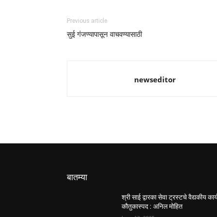
Previous article
सुई गंजण्यापासून वाचवण्यासाठी
newseditor
बातम्या
श्री साई द्वारका सेवा ट्रस्टचे वैद्यकीय कार्
कौतुकास्पद : अनिल मोहित