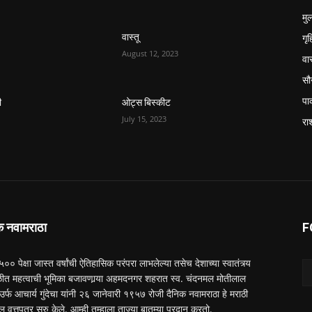
मुल
गृ
वास्तू
August 12, 2023
वास
सौन
पा
ी
ओट्स बिस्कीट
July 15, 2023
रा
क नवामराठा
F
 ५०० पेक्षा जास्त वर्षांची ऐतिहासिक परंपरा लाभलेल्या तसेच देशाच्या स्वातंत्र्य
त महत्वाची भूमिका बजावणार्‍या अहमदनगर शहरात स्व. चंदनमल मोतीलाल
ा उर्फ आचार्य गुंदेचा यांनी २६ जानेवारी १९५७ रोजी दैनिक नवामराठा हे मराठी
ल वृत्तपत्र सुरु केले. आम्ही तुम्हाला ताज्या बातम्या प्रदान करतो.