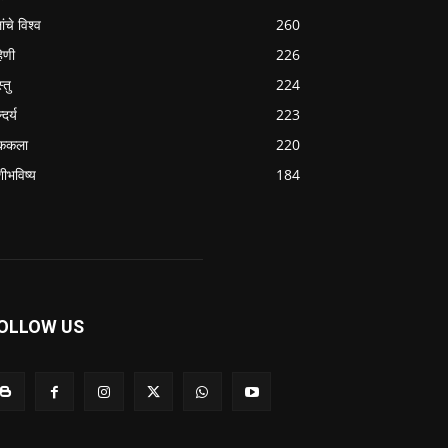
ांचे विश्व
260
हिणी
226
्तु
224
्दर्य
223
ककला
220
शीभविष्य
184
OLLOW US