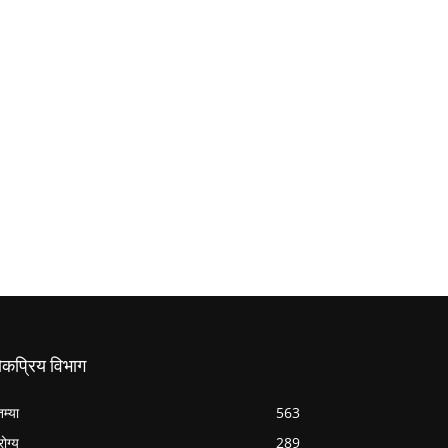
ोकप्रिय विभाग
तम्या
563
ोग्य
289