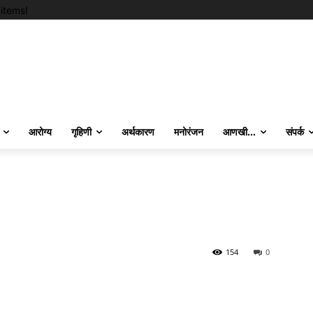
items!
आरोग्य
गृहिणी
अर्थकारण
मनोरंजन
आणखी…
संपर्क
154
0