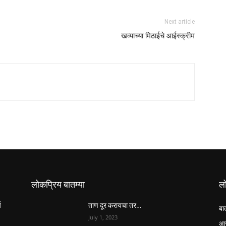
Next article
खव्याच्या मिठाईचे आईस्क्रीम
लोकप्रिय बातम्या
ल
य
ताण दूर करायचा तर…
बा
July 1, 2023
आर