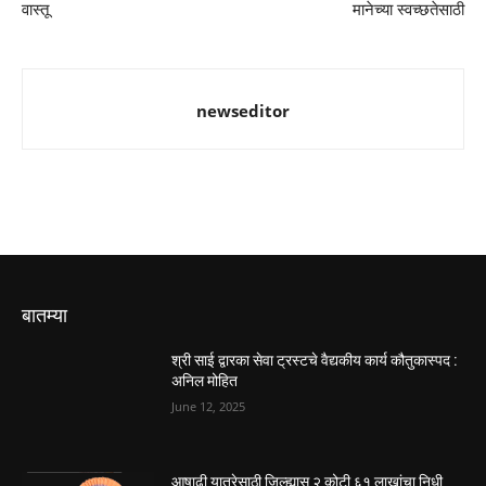
वास्तू
मानेच्या स्वच्छतेसाठी
newseditor
बातम्या
श्री साई द्वारका सेवा ट्रस्टचे वैद्यकीय कार्य कौतुकास्पद :
अनिल मोहित
June 12, 2025
आषाढी यात्रेसाठी जिल्ह्यास २ कोटी ६१ लाखांचा निधी