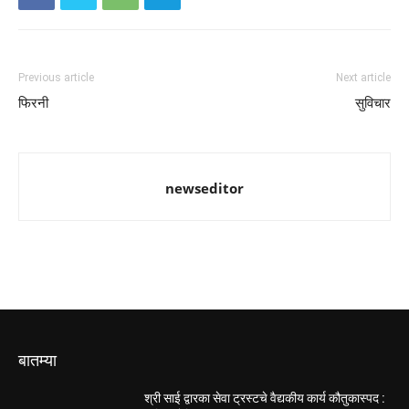
Previous article
Next article
फिरनी
सुविचार
newseditor
बातम्या
श्री साई द्वारका सेवा ट्रस्टचे वैद्यकीय कार्य कौतुकास्पद :