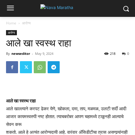
Home
आरोग्य
आरोग्य
आले खा स्वस्थ राहा
By
newseditor
-
May 9, 2024
218
0
आले खा स्वस्थ राहा
आले खाल्ल्याने करपट ढेकर येणे, खोकला, दमा, ताप, मळमळ, उलटी सर्दी आदी
आजार कायमस्वरुपी नष्ट होतात. त्याचबरोबर आपण चहामध्ये टाकूनही आल्याचे
सेवन करू
शकतो. आले हे अत्यंत आरोग्यदायी आहे. वारंवार अ‍ॅसिडीटीचा त्रास असणार्‍यांनाही