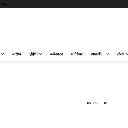
ems!
आरोग्य
गृहिणी
अर्थकारण
मनोरंजन
आणखी…
संपर्क
179
0