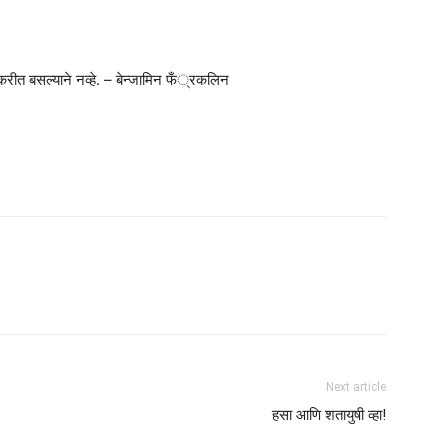
रीत बसल्याने नव्हे. – बेन्जामिन फँ्रकलिन
Next article
हसा आणि शतायुषी व्हा!