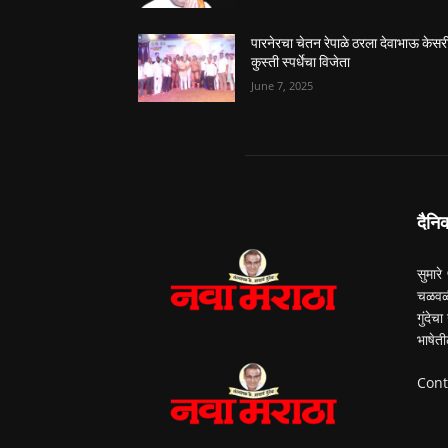
पारनेरचा चेतन रेपाळे ठरला देवाभाऊ केसर
कुस्ती स्पर्धेचा विजेता
June 7, 2025
दैनि
सुमारे
चळवळी
गुंदेच
भाषेती
Cont