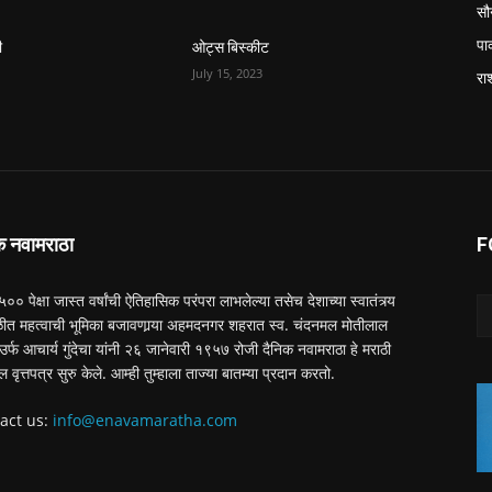
सौन
पा
ी
ओट्स बिस्कीट
July 15, 2023
रा
क नवामराठा
F
 ५०० पेक्षा जास्त वर्षांची ऐतिहासिक परंपरा लाभलेल्या तसेच देशाच्या स्वातंत्र्य
त महत्वाची भूमिका बजावणार्‍या अहमदनगर शहरात स्व. चंदनमल मोतीलाल
ा उर्फ आचार्य गुंदेचा यांनी २६ जानेवारी १९५७ रोजी दैनिक नवामराठा हे मराठी
ल वृत्तपत्र सुरु केले. आम्ही तुम्हाला ताज्या बातम्या प्रदान करतो.
act us:
info@enavamaratha.com