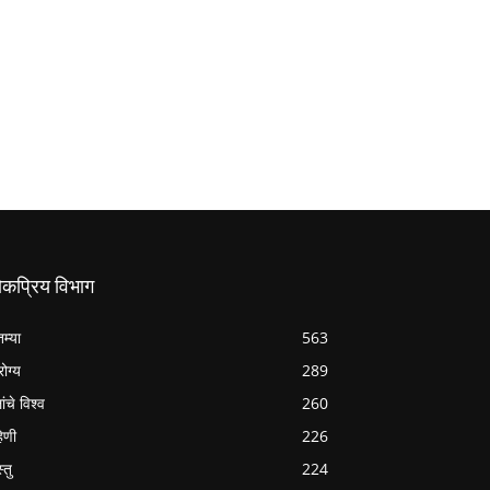
ोकप्रिय विभाग
तम्या
563
ोग्य
289
ांचे विश्व
260
हिणी
226
्तु
224