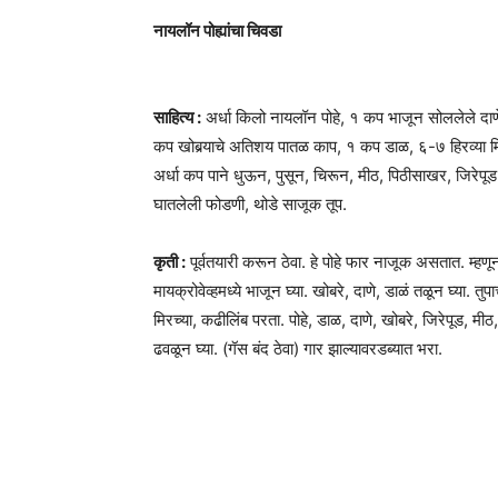
नायलॉन पोह्यांचा चिवडा
साहित्य :
अर्धा किलो नायलॉन पोहे, १ कप भाजून सोललेले दाणे
कप खोबर्‍याचे अतिशय पातळ काप, १ कप डाळ, ६-७ हिरव्या मि
अर्धा कप पाने धुऊन, पुसून, चिरून, मीठ, पिठीसाखर, जिरेपूड,
घातलेली फोडणी, थोडे साजूक तूप.
कृती :
पूर्वतयारी करून ठेवा. हे पोहे फार नाजूक असतात. म्हण
मायक्रोवेव्हमध्ये भाजून घ्या. खोबरे, दाणे, डाळं तळून घ्या. त
मिरच्या, कढीलिंब परता. पोहे, डाळ, दाणे, खोबरे, जिरेपूड, मी
ढवळून घ्या. (गॅस बंद ठेवा) गार झाल्यावरडब्यात भरा.