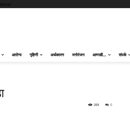
items!
आरोग्य
गृहिणी
अर्थकारण
मनोरंजन
आणखी…
संपर्क
ा
269
0