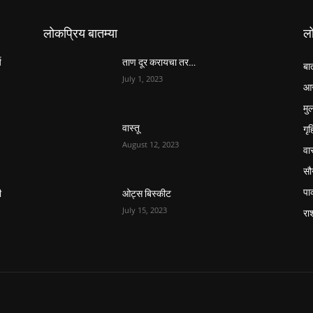
लोकप्रिय बातम्या
ल
य
ताण दूर करायचा तर…
बा
July 1, 2023
आर
मुल
गृ
वास्तू
August 12, 2023
वास
सौन
पा
ी
ओट्स बिस्कीट
July 15, 2023
रा