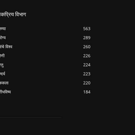
ोकप्रिय विभाग
तम्या
563
ोग्य
289
ांचे विश्व
260
हिणी
226
्तु
224
्दर्य
223
ककला
220
शीभविष्य
184