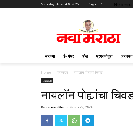
No menu 
Saturday, August 8, 2026
Sign in / Join
बातम्या
ई- पेपर
पोल
प्रश्नमंजुषा
आत्मधन
Home
पाककला
नायलॉन पोह्यांचा चिवडा
पाककला
नायलॉन पोह्यांचा चिवड
By
newseditor
-
March 27, 2024