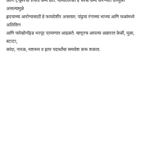
आणि ट्यूमरची शयता कमी होते. याव्यतिरिक्त हे चरबी कमी करण्यात उपयुक्त
असल्यामुळे
हृदयाच्या आरोग्यासाठी हे फायदेशीर असतात. पांढर्‍या रंगाच्या भाज्या आणि फळांमध्ये
अलिसिन
आणि फ्लेव्होनॉइड भरपूर प्रमाणात आढळते. म्हणूनच आपल्या आहारात केळी, मुळा,
बटाटा,
कांदा, नारळ, मशरूम व इतर पदार्थांचा समावेश करू शकता.