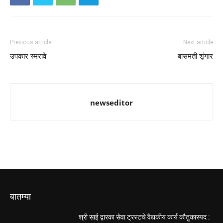
Previous article
Next article
उपकार स्मरावे
बासमती शृंगार
newseditor
बातम्या
श्री साई द्वारका सेवा ट्रस्टचे वैद्यकीय कार्य कौतुकास्पद :