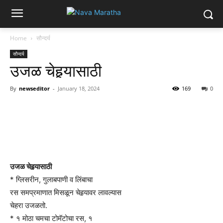
Home
सौन्दर्य
सौन्दर्य
उजळ चेहर्‍यासाठी
By
newseditor
-
January 18, 2024
169
0
उजळ चेहर्‍यासाठी
* ग्लिसरीन, गुलाबपाणी व लिंबाचा
रस समप्रमाणात मिसळून चेहर्‍यावर लावल्यास
चेहरा उजळतो.
* १ मोठा चमचा टोमॅटोचा रस, १