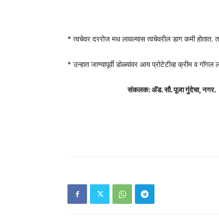
* त्वचेवर दररोज मध लावल्यास त्वचेवरील डाग कमी होतात. तसे
* उन्हात जाण्यापूर्वी डोळ्यांवर आय प्रोटेटीव्ह क्रीम व गॉगल ल
संकलक: अ‍ॅड. सौ. पूजा गुंदेचा, नगर.