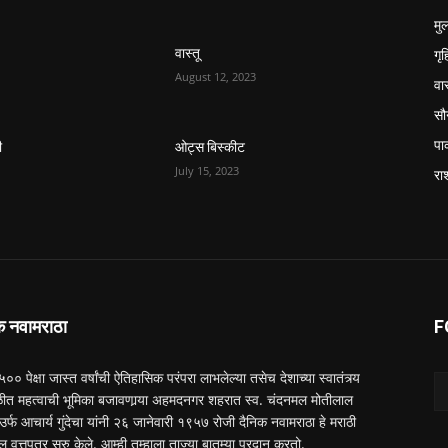
मुल
गृ
वास्तू
August 12, 2023
वास
सौन
पा
ी
ओट्स बिस्कीट
July 15, 2023
रा
क नवामराठा
F
 ५०० पेक्षा जास्त वर्षांची ऐतिहासिक परंपरा लाभलेल्या तसेच देशाच्या स्वातंत्र्य
त महत्वाची भूमिका बजावणार्‍या अहमदनगर शहरात स्व. चंदनमल मोतीलाल
ा उर्फ आचार्य गुंदेचा यांनी २६ जानेवारी १९५७ रोजी दैनिक नवामराठा हे मराठी
ल वृत्तपत्र सुरु केले. आम्ही तुम्हाला ताज्या बातम्या प्रदान करतो.