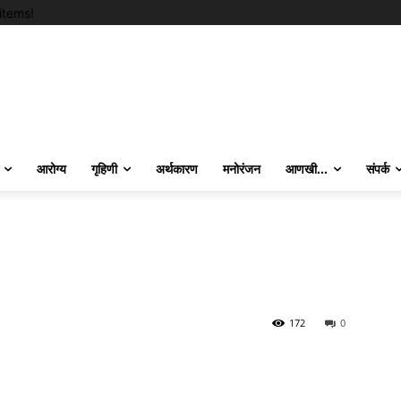
items!
आरोग्य
गृहिणी
अर्थकारण
मनोरंजन
आणखी…
संपर्क
172
0