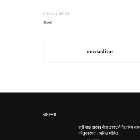
Previous article
सल्ला
newseditor
बातम्या
श्री साई द्वारका सेवा ट्रस्टचे वैद्यकीय कार्
कौतुकास्पद : अनिल मोहित