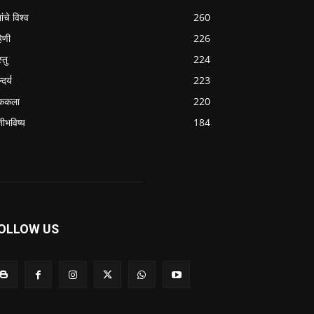
ांचे विश्व
260
हिणी
226
्तु
224
्दर्य
223
ककला
220
शीभविष्य
184
OLLOW US