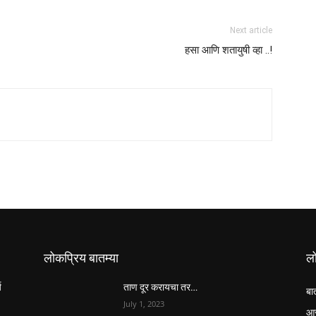
Next article
हसा आणि शतायुषी व्हा ..!
लोकप्रिय बातम्या
ल
य
ताण दूर करायचा तर…
बा
July 1, 2023
आर