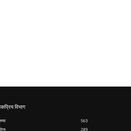
ोकप्रिय विभाग
तम्या
563
ोग्य
289