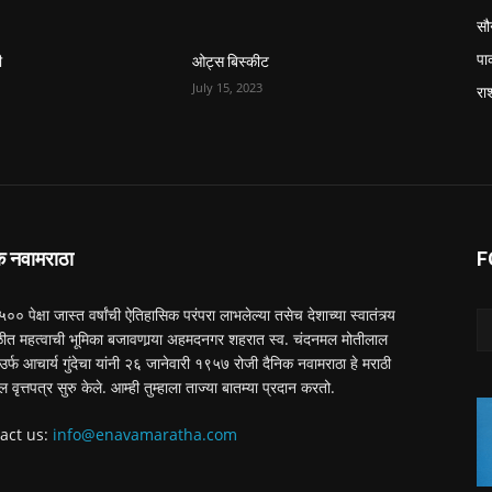
सौन
पा
ी
ओट्स बिस्कीट
July 15, 2023
रा
क नवामराठा
F
 ५०० पेक्षा जास्त वर्षांची ऐतिहासिक परंपरा लाभलेल्या तसेच देशाच्या स्वातंत्र्य
त महत्वाची भूमिका बजावणार्‍या अहमदनगर शहरात स्व. चंदनमल मोतीलाल
ा उर्फ आचार्य गुंदेचा यांनी २६ जानेवारी १९५७ रोजी दैनिक नवामराठा हे मराठी
ल वृत्तपत्र सुरु केले. आम्ही तुम्हाला ताज्या बातम्या प्रदान करतो.
act us:
info@enavamaratha.com