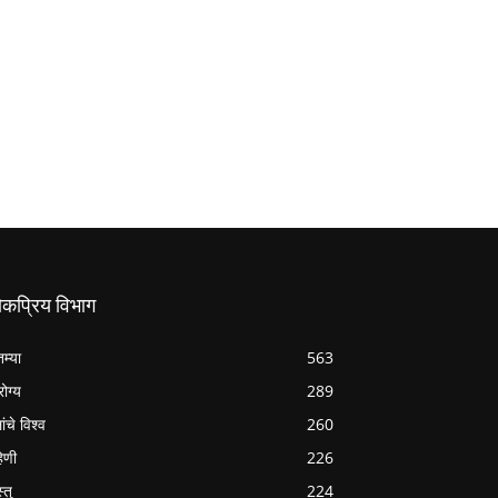
ोकप्रिय विभाग
तम्या
563
ोग्य
289
ांचे विश्व
260
हिणी
226
्तु
224