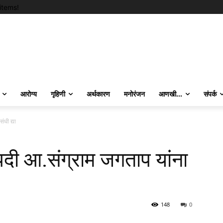
items!
आरोग्य
गृहिणी
अर्थकारण
मनोरंजन
आणखी…
संपर्क
ंधी द्या
ीपदी आ.संग्राम जगताप यांना
148
0