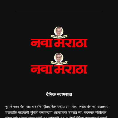
दैनिक नवामराठा
सुमारे ५०० पेक्षा जास्त वर्षांची ऐतिहासिक परंपरा लाभलेल्या तसेच देशाच्या स्वातंत्र्य
चळवळीत महत्वाची भूमिका बजावणार्‍या अहमदनगर शहरात स्व. चंदनमल मोतीलाल