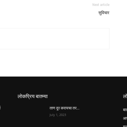
Next article
सुविचार
लोकप्रिय बातम्या
ल
य
ताण दूर करायचा तर…
बा
July 1, 2023
आर
मुल