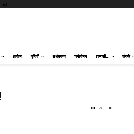
ems!
आरोग्य
गृहिणी
अर्थकारण
मनोरंजन
आणखी…
संपर्क
!
529
0