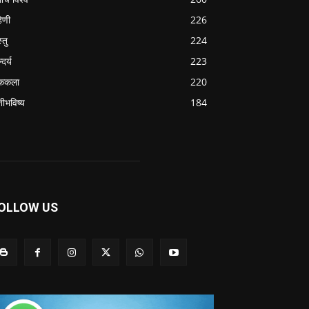
हिणी
226
्तु
224
्दर्य
223
ककला
220
शीभविष्य
184
OLLOW US