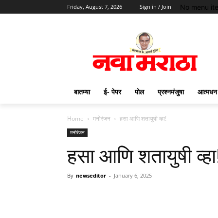
No menu it
Friday, August 7, 2026
Sign in / Join
बातम्या
ई- पेपर
पोल
प्रश्नमंजुषा
आत्मधन
Home
मनोरंजन
हसा आणि शतायुषी व्हा!
मनोरंजन
हसा आणि शतायुषी व्हा
By
newseditor
-
January 6, 2025