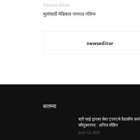
Previous article
मुलांसाठी मेडिकल जनरल नॉलेज
newseditor
बातम्या
श्री साई द्वारका सेवा ट्रस्टचे वैद्यकीय कार्
कौतुकास्पद : अनिल मोहित
June 12, 2025