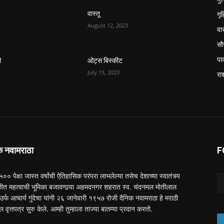
गृ
वास्तू
August 12, 2023
वास
सौन
पा
ी
ओट्स बिस्कीट
July 15, 2023
रा
क नवामराठा
F
 ५०० पेक्षा जास्त वर्षांची ऐतिहासिक परंपरा लाभलेल्या तसेच देशाच्या स्वातंत्र्य
त महत्वाची भूमिका बजावणार्‍या अहमदनगर शहरात स्व. चंदनमल मोतीलाल
ा उर्फ आचार्य गुंदेचा यांनी २६ जानेवारी १९५७ रोजी दैनिक नवामराठा हे मराठी
ल वृत्तपत्र सुरु केले. आम्ही तुम्हाला ताज्या बातम्या प्रदान करतो.