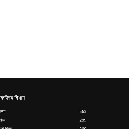
ोकप्रिय विभाग
तम्या
563
ोग्य
289
ांचे विश्व
260