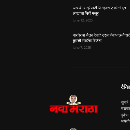
आषाढी यात्रेसाठी जिल्ह्यास २ कोटी ६१
लाखांचा निधी मंजूर
June 12, 2025
पारनेरचा चेतन रेपाळे ठरला देवाभाऊ केसर
कुस्ती स्पर्धेचा विजेता
June 7, 2025
दैनि
सुमारे
चळवळी
गुंदेच
भाषेती