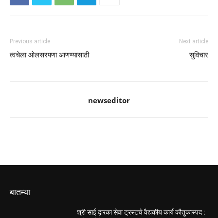
Previous article
Next article
त्वचेला ओलसरपणा आणण्यासाठी
सुविचार
newseditor
बातम्या
श्री साई द्वारका सेवा ट्रस्टचे वैद्यकीय कार्य कौतुकास्पद :