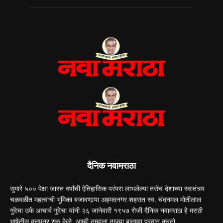
दैनिक नवामराठा
सुमारे ५०० पेक्षा जास्त वर्षांची ऐतिहासिक परंपरा लाभलेल्या तसेच देशाच्या स्वातंत्र्य
चळवळीत महत्वाची भूमिका बजावणार्‍या अहमदनगर शहरात स्व. चंदनमल मोतीलाल
गुंदेचा उर्फ आचार्य गुंदेचा यांनी २६ जानेवारी १९५७ रोजी दैनिक नवामराठा हे मराठी
भाषेतील वृत्तपत्र सुरु केले. आम्ही तुम्हाला ताज्या बातम्या प्रदान करतो.