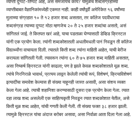
व्याप्ती दुप्पट-तिप्पट आहे, असं समजायचं काय? यामुळेच शब्दसंग्रहाच्या
व्याप्तीबाबत वैज्ञानिकांमध्येही एकमत नाही. काही वर्षांपूर्वी अमेरिकेत १६ वर्षांच्या
मुलाच्या संग्रहात १० ते १२ हजार शब्द असतात, तर कॉलेज पदवीधराचा
शब्दसंग्रह त्याच्या दुप्पट मोठा म्हणजेच २० ते २५ हजार शब्दांचा असतो, असं
सांगितलं जाई. ते कितपत खरं आहे, याचा पडताळा घेण्यासाठी डेव्हिड क्रिस्टल
यांनी एक प्रयोग केला. त्यांनी शब्दकोशातली अधलीमधली पानं निवडून ती कॉलेज
विद्यार्थ्यांना वाचायला दिली. त्यातले किती शब्द त्यांना माहिती आहेत, याची बेरीज
करायला सांगितली गेली. त्यावरून त्यांना ६० ते ७५ हजार शब्द माहिती असतात,
असा निष्कर्ष क्रिस्टल यांनी काढला; पण हे झाले केवळ शब्दकोशातले मूळ शब्द.
त्यांचे निरनिराळे भावार्थ, प्रत्यय लावून केलेली त्यांची रूपं, विशेषणं, क्रियाविशेषणं
इत्यादींचा समावेश केल्यास ही संख्या याहूनही जास्त असावी, असा संशय व्यक्त
केला गेला आहे. त्याची शहानिशा करण्यासाठी दुसरा एक प्रयोग केला गेला. त्यात
दहा लाख शब्द असलेली एक साहित्यकृती निवडून त्यात शब्दकोशात येतील, असे
किती मूळ शब्द आहेत, यांची गणती केली गेली. ती संख्या फक्त ३८ हजार झाली.
त्यामुळे क्रिस्टल यांचा अंदाज बरोबर असावा, असा निर्वाळा आता दिला गेला आहे.