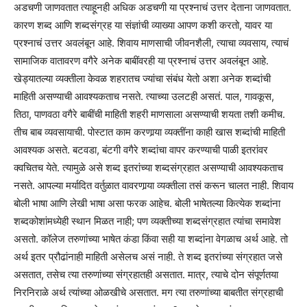
अडचणी जाणवतात त्याहूनही अधिक अडचणी या प्रश्नाचं उत्तर देताना जाणवतात.
कारण शब्द आणि शब्दसंग्रह या संज्ञांची व्याख्या आपण कशी करतो, यावर या
प्रश्नाचं उत्तर अवलंबून आहे. शिवाय माणसाची जीवनशैली, त्याचा व्यवसाय, त्याचं
सामाजिक वातावरण वगैरे अनेक बाबींवरही या प्रश्नाचं उत्तर अवलंबून आहे.
खेड्यातल्या व्यक्तीला केवळ शहरातच ज्यांचा संबंध येतो अशा अनेक शब्दांची
माहिती असण्याची आवश्यकताच नसते. त्याच्या उलटही असतं. पाल, गावकूस,
तिठा, पाणवठा वगैरे बाबींची माहिती शहरी माणसाला असण्याची शयता तशी कमीच.
तीच बाब व्यवसायाची. पोस्टात काम करणार्‍या व्यक्तींना काही खास शब्दांची माहिती
आवश्यक असते. बटवडा, बंटगी वगैरे शब्दांचा वापर करण्याची पाळी इतरांवर
क्वचितच येते. त्यामुळे असे शब्द इतरांच्या शब्दसंग्रहात असण्याची आवश्यकताच
नसते. आपल्या मर्यादित वर्तुळात वावरणार्‍या व्यक्तीला तसं करून चालत नाही. शिवाय
बोली भाषा आणि लेखी भाषा असा फरक आहेच. बोली भाषेतल्या कित्येक शब्दांना
शब्दकोशांमध्येही स्थान मिळत नाही; पण व्यक्तीच्या शब्दसंग्रहात त्यांचा समावेश
असतो. कॉलेज तरुणांच्या भाषेत कंडा किंवा सही या शब्दांना वेगळाच अर्थ आहे. तो
अर्थ इतर प्रौढांनाही माहिती असेलच असं नाही. ते शब्द इतरांच्या संग्रहात जसे
असतात, तसेच त्या तरुणांच्या संग्रहातही असतात. मात्र, त्याचे दोन संपूर्णतया
निरनिराळे अर्थ त्यांच्या ओळखीचे असतात. मग त्या तरुणांच्या बाबतीत संग्रहाची