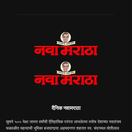
दैनिक नवामराठा
सुमारे ५०० पेक्षा जास्त वर्षांची ऐतिहासिक परंपरा लाभलेल्या तसेच देशाच्या स्वातंत्र्य
चळवळीत महत्वाची भूमिका बजावणार्‍या अहमदनगर शहरात स्व. चंदनमल मोतीलाल