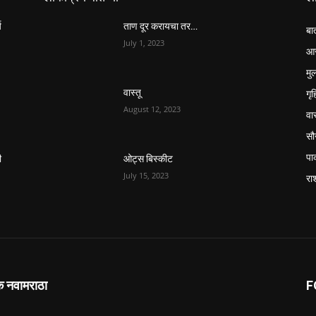
य
ताण दूर करायचा तर…
बा
July 1, 2023
आर
मुल
गृ
वास्तू
August 12, 2023
वास
सौन
पा
ी
ओट्स बिस्कीट
July 15, 2023
रा
क नवामराठा
F