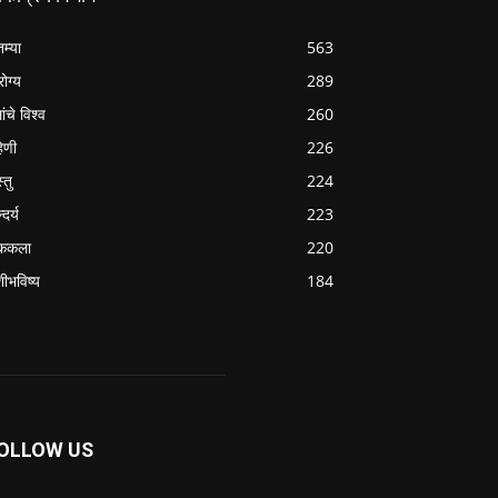
तम्या
563
ोग्य
289
ांचे विश्व
260
हिणी
226
्तु
224
्दर्य
223
ककला
220
शीभविष्य
184
OLLOW US