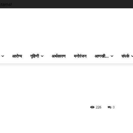
items!
आरोग्य
गृहिणी
अर्थकारण
मनोरंजन
आणखी…
संपर्क
226
0