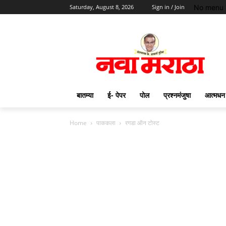
No menu 
Saturday, August 8, 2026
Sign in / Join
बातम्या
ई- पेपर
पोल
प्रश्नमंजुषा
आत्मधन
Home
पाककला
रगडा ऑन टोस्ट