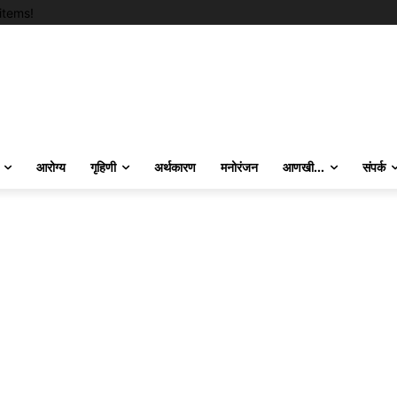
items!
आरोग्य
गृहिणी
अर्थकारण
मनोरंजन
आणखी…
संपर्क