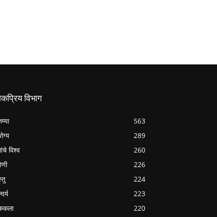
ोकप्रिय विभाग
तम्या
563
ोग्य
289
ांचे विश्व
260
हिणी
226
्तु
224
्दर्य
223
ककला
220