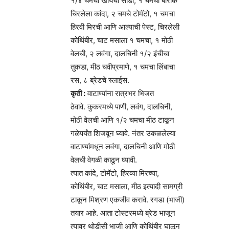
१/४ चमचा खायचा सोडा, १ चमचा बारीक
चिरलेला कांदा, २ चमचे टोमॅटो, १ चमचा
हिरवी मिरची आणि आल्याची पेस्ट, चिरलेली
कोथिंबीर, चाट मसाला १ चमचा, १ मोठी
वेलची, २ लवंगा, दालचिनी १/२ इंचीचा
तुकडा, मीठ चवीप्रमाणे, १ चमचा लिंबाचा
रस, ८ ब्रेडचे स्लाईस.
कृती :
वाटाण्यांना रात्रभर भिजत
ठेवावे. कुकरमध्ये पाणी, लवंग, दालचिनी,
मोठी वेलची आणि १/२ चमचा मीठ टाकून
गळेपर्यंत शिजवून घ्यावे. नंतर उकळलेल्या
वाटाण्यांमधून लवंगा, दालचिनी आणि मोठी
वेलची वेगळी काढून घ्यावी.
त्यात कांदे, टोमॅटो, हिरव्या मिरच्या,
कोथिंबीर, चाट मसाला, मीठ इत्यादी सामग्री
टाकून मिश्रण एकजीव करावे. रगडा (भाजी)
तयार आहे. आता टोस्टरमध्ये ब्रेड भाजून
त्यावर थोडीसी भाजी आणि कोथिंबीर घालून