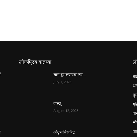
लोकप्रिय बातम्या
ल
य
ताण दूर करायचा तर…
बा
July 1, 2023
आर
मुल
गृ
वास्तू
August 12, 2023
वास
सौन
पा
ी
ओट्स बिस्कीट