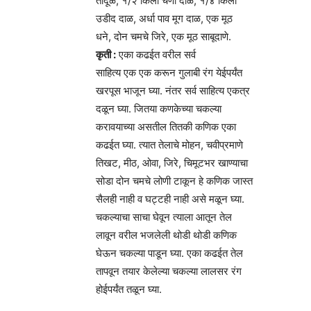
तांदूळ, १/२ किलो चणा दाळ, १/४ किलो
उडीद दाळ, अर्धा पाव मूग दाळ, एक मूठ
धने, दोन चमचे जिरे, एक मूठ साबूदाणे.
कृती :
एका कढईत वरील सर्व
साहित्य एक एक करून गुलाबी रंग येईपर्यंत
खरपूस भाजून घ्या. नंतर सर्व साहित्य एकत्र
दळून घ्या. जितया कणकेच्या चकल्या
करावयाच्या असतील तितकी कणिक एका
कढईत घ्या. त्यात तेलाचे मोहन, चवीप्रमाणे
तिखट, मीठ, ओवा, जिरे, चिमूटभर खाण्याचा
सोडा दोन चमचे लोणी टाकून हे कणिक जास्त
सैलही नाही व घट्टही नाही असे मळून घ्या.
चकल्याचा साचा घेवून त्याला आतून तेल
लावून वरील भजलेली थोडी थोडी कणिक
घेऊन चकल्या पाडून घ्या. एका कढईत तेल
तापवून तयार केलेल्या चकल्या लालसर रंग
होईपर्यंत तळून घ्या.