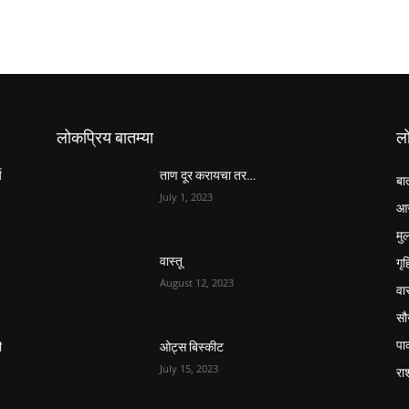
लोकप्रिय बातम्या
ल
य
ताण दूर करायचा तर…
बा
July 1, 2023
आर
मुल
गृ
वास्तू
August 12, 2023
वास
सौन
पा
ी
ओट्स बिस्कीट
July 15, 2023
रा