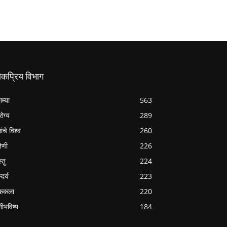
ोकप्रिय विभाग
तम्या
563
ोग्य
289
ांचे विश्व
260
हिणी
226
्तु
224
्दर्य
223
ककला
220
शीभविष्य
184