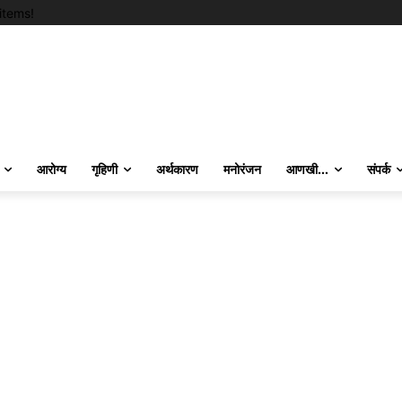
items!
आरोग्य
गृहिणी
अर्थकारण
मनोरंजन
आणखी…
संपर्क