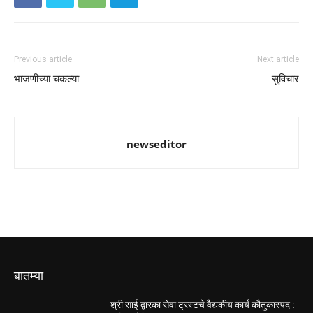
Previous article
Next article
भाजणीच्या चकल्या
सुविचार
newseditor
बातम्या
श्री साई द्वारका सेवा ट्रस्टचे वैद्यकीय कार्य कौतुकास्पद :