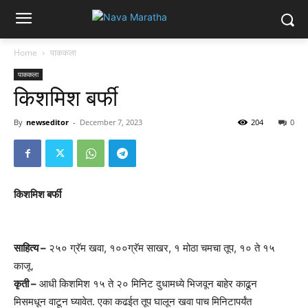
Home
पाककला
पाककला
किशमिश बर्फी
By
newseditor
-
December 7, 2023
204
0
किशमिश बर्फी
साहित्य –
२५० ग्रॅम खवा, १००ग्रॅम साखर, १ मोठा चमचा तूप, १० ते १५
काजू.
कृती –
आधी किशमिश १५ ते २० मिनिट दुधामध्ये भिजवून बाहेर काढून
मिसमधून वाटून घ्यावेत. एका कढईत तूप घालून खवा पाच मिनिटापर्यंत