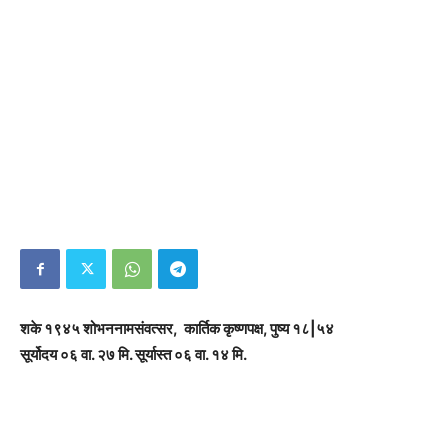
शके १९४५ शोभननामसंवत्सर, कार्तिक कृष्णपक्ष, पुष्य १८|५४
सूर्योदय ०६ वा. २७ मि. सूर्यास्त ०६ वा. १४ मि.